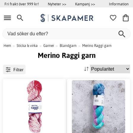
Information
Fri frakt över 999 kr!
Nyheter >>
Kampanj >>
Hem
>
Sticka & virka
>
Garner
>
Blandgarn
>
Merino Raggi garn
Merino Raggi garn
Filter