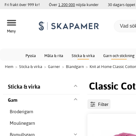
Fri frakt över 999 kr!
Över
1 200 000
nöjda kunder
30 dagars öppet
Meny
Pyssla
Måla & rita
Sticka & virka
Garn och stickning
Hem
>
Sticka & virka
>
Garner
>
Blandgarn
>
Knit at Home Classic Cotto
Classic Co
Sticka & virka
Garn
Filter
Broderigarn
Moulinegarn
Bomullsgarn