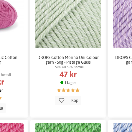
sic Cotton
DROPS Cotton Merino Uni Colour
DROPS Co
g
garn - 50g - Pistage Glass
gar
50% Ull 50% Bomull
47 kr
% bomull
kr
I lager
er
Köp
lla