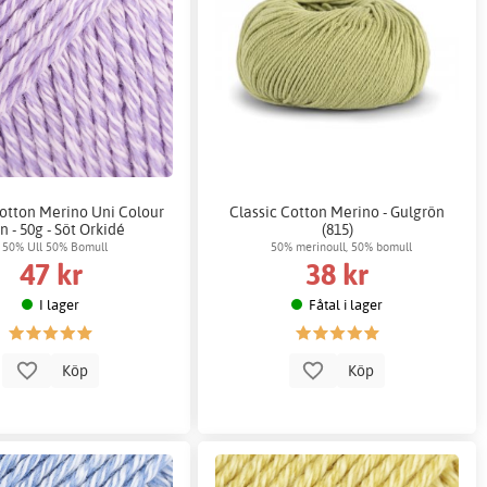
tton Merino Uni Colour
Classic Cotton Merino - Gulgrön
n - 50g - Söt Orkidé
(815)
50% Ull 50% Bomull
50% merinoull, 50% bomull
47 kr
38 kr
I lager
Fåtal i lager
Köp
Köp