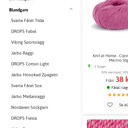
Blandgarn
Svarta Fåret Tilda
DROPS Fabel
Viking Sportsragg
Järbo Raggi
Knit at Home - Clas
Merino 50
DROPS Cotton Light
2 färger
50% merinoull, 50
Järbo Hoooked Zpagetti
38 
Från:
Svarta Fåret Sox
Fåtal i lag
Järbo Mellanraggi
Se a
Nordaven Sockgarn
DROPS Fiesta