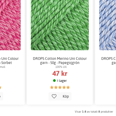
 Uni Colour
DROPS Cotton Merino Uni Colour
DROPS Co
n Sorbet
garn - 50g - Papegojgrön
ga
mull
100% Ull
47 kr
I lager
p
Köp
Visar
1-8
av totalt
8
produkter