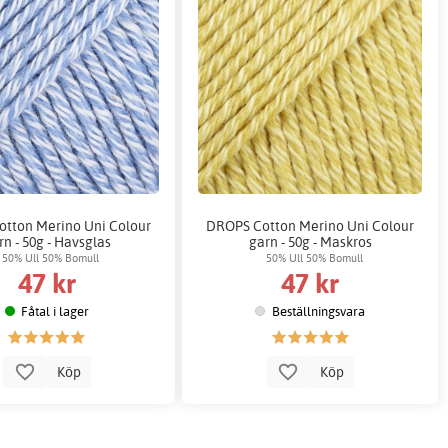
tton Merino Uni Colour
DROPS Cotton Merino Uni Colour
rn - 50g - Havsglas
garn - 50g - Maskros
50% Ull 50% Bomull
50% Ull 50% Bomull
47 kr
47 kr
Fåtal i lager
Beställningsvara
Köp
Köp