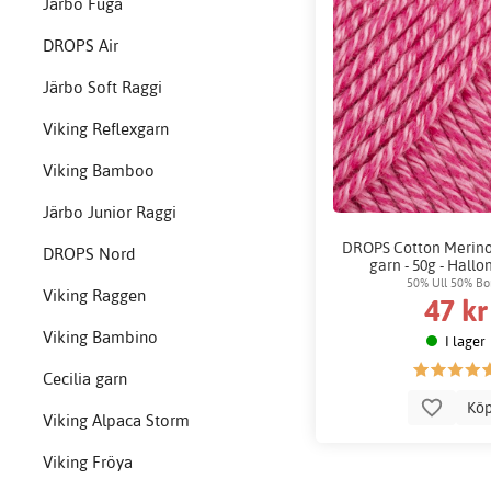
Järbo Fuga
DROPS Air
Järbo Soft Raggi
Viking Reflexgarn
Viking Bamboo
Järbo Junior Raggi
DROPS Cotton Merino
DROPS Nord
garn - 50g - Hallo
50% Ull 50% Bo
Viking Raggen
47 kr
Viking Bambino
I lager
Cecilia garn
Kö
Viking Alpaca Storm
Viking Fröya