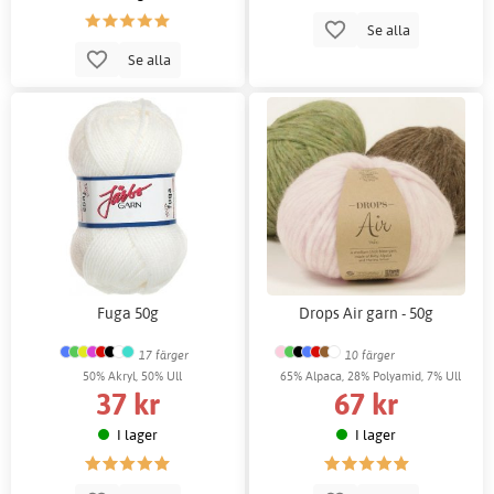
Se alla
Se alla
Fuga 50g
Drops Air garn - 50g
17 färger
10 färger
50% Akryl, 50% Ull
65% Alpaca, 28% Polyamid, 7% Ull
37 kr
67 kr
I lager
I lager