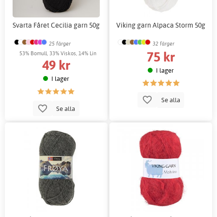
Svarta Fåret Cecilia garn 50g
Viking garn Alpaca Storm 50g
25 färger
32 färger
75 kr
53% Bomull, 33% Viskos, 14% Lin
49 kr
I lager
I lager
Se alla
Se alla