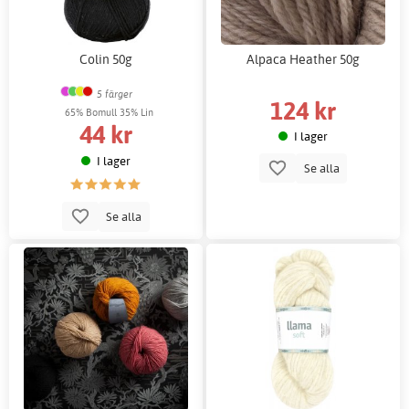
Colin 50g
Alpaca Heather 50g
5 färger
124 kr
65% Bomull 35% Lin
44 kr
I lager
I lager
Se alla
Se alla