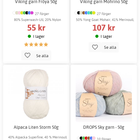
Viking garn Fröya 50g
Viking garn Mohrino 50g
27 färger
27 färger
80% Superwash-Ull, 20% Nylon
50% Yong Goat Mohair, 41% Merinoull,
55 kr
107 kr
9% Polyamid
I lager
I lager
Se alla
Se alla
Alpaca Liten Storm 50g
DROPS Sky garn - 50g
40% Alpacka Superfine, 40 % Merinoull
10 färger