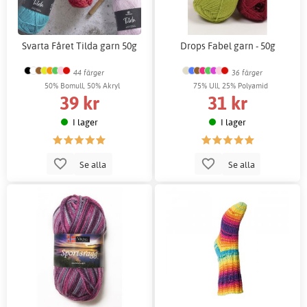
Svarta Fåret Tilda garn 50g
Drops Fabel garn - 50g
44 färger
36 färger
50% Bomull, 50% Akryl
75% Ull, 25% Polyamid
39 kr
31 kr
I lager
I lager
Se alla
Se alla