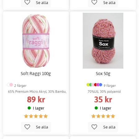
Se alla
Se alla
Soft Raggi 100g
Sox 50g
2 färger
9 färger
65% Premium Micro Akryl, 30% Bambu,
70%Ull, 30% polyamid
89 kr
35 kr
5% Polyester
I lager
I lager
Se alla
Se alla