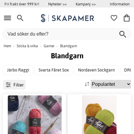
Information
Fri frakt över 999 kr!
Nyheter >>
Kampanj >>
Hem
>
Sticka & virka
>
Garner
>
Blandgarn
Blandgarn
Järbo Raggi
Svarta Fåret Sox
Nordaven Sockgarn
DROP
Filter