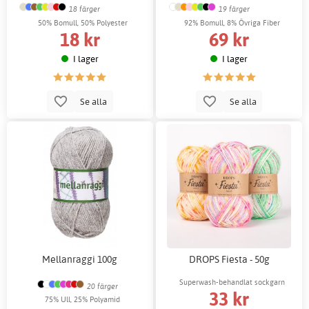
18 färger
19 färger
50% Bomull, 50% Polyester
92% Bomull, 8% Övriga Fiber
18 kr
69 kr
I lager
I lager
Se alla
Se alla
Mellanraggi 100g
DROPS Fiesta - 50g
Superwash-behandlat sockgarn
20 färger
33 kr
75% Ull, 25% Polyamid