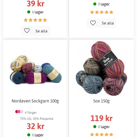
39 kr
I lager
I lager
Se alla
Se alla
Nordaven Sockgarn 100g
Sox 150g
4 färger
119 kr
70% Ull, 30% Polyamid
32 kr
I lager
I lager