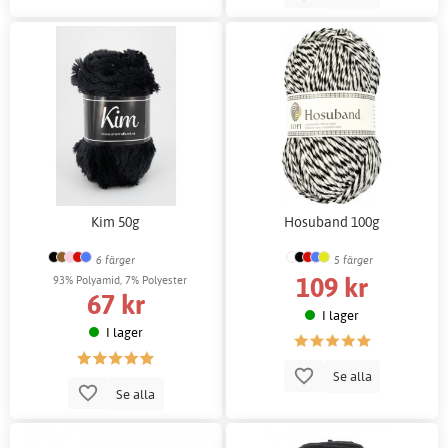
Kim 50g
Hosuband 100g
6 färger
5 färger
109 kr
93% Polyamid, 7% Polyester
67 kr
I lager
I lager
Se alla
Se alla