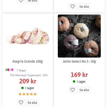
Se alla
Se alla
Alegria Grande 100g
Järbo Select No.5 - 50g
7 färger
169 kr
75% Merinoull ”Superwash”, 25%
209 kr
Polyamid
I lager
I lager
Se alla
Se alla