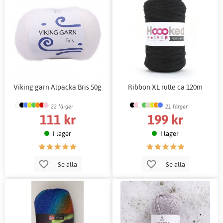
Viking garn Alpacka Bris 50g
Ribbon XL rulle ca 120m
22 färger
21 färger
111 kr
199 kr
I lager
I lager
Se alla
Se alla