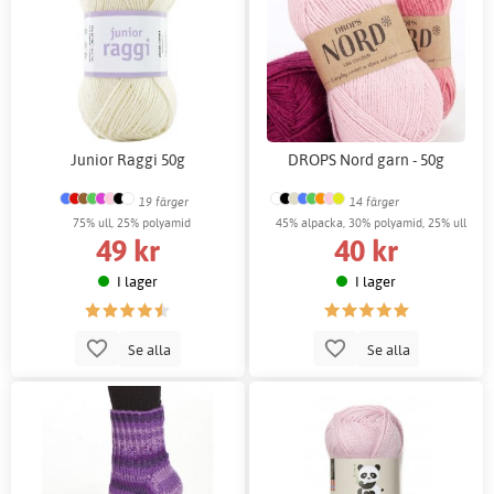
Junior Raggi 50g
DROPS Nord garn - 50g
19 färger
14 färger
75% ull, 25% polyamid
45% alpacka, 30% polyamid, 25% ull
49 kr
40 kr
I lager
I lager
Se alla
Se alla