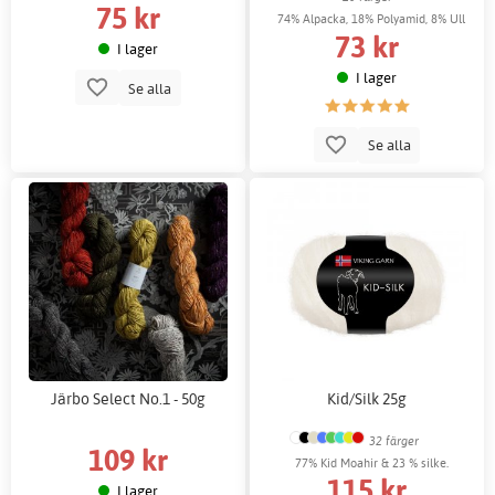
75 kr
& 20% nylonfiber.
74% Alpacka, 18% Polyamid, 8% Ull
73 kr
I lager
I lager
Se alla
Se alla
Järbo Select No.1 - 50g
Kid/Silk 25g
32 färger
109 kr
77% Kid Moahir & 23 % silke.
115 kr
I lager