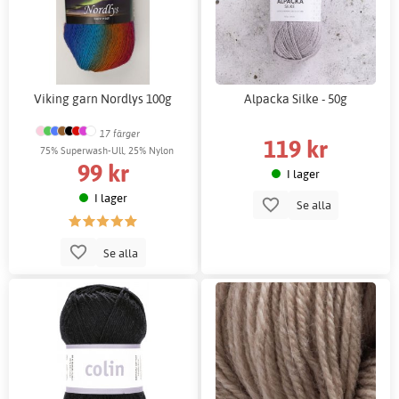
Viking garn Nordlys 100g
Alpacka Silke - 50g
17 färger
119 kr
75% Superwash-Ull, 25% Nylon
99 kr
I lager
I lager
Se alla
Se alla