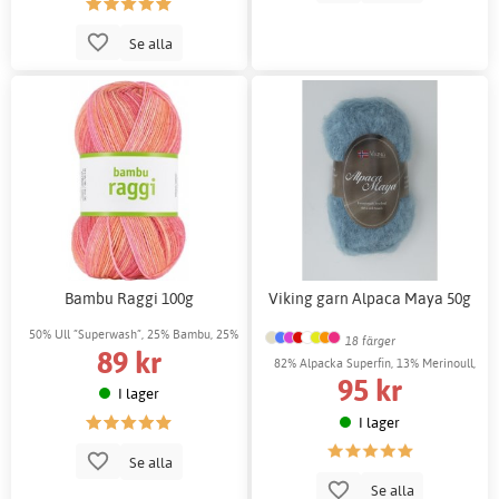
Se alla
Bambu Raggi 100g
Viking garn Alpaca Maya 50g
50% Ull ”Superwash”, 25% Bambu, 25%
18 färger
89 kr
Polyamid
82% Alpacka Superfin, 13% Merinoull,
95 kr
5% Nylon
I lager
I lager
Se alla
Se alla