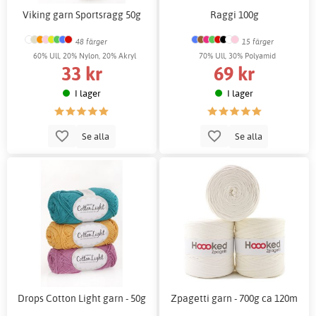
Viking garn Sportsragg 50g
Raggi 100g
48 färger
15 färger
60% Ull, 20% Nylon, 20% Akryl
70% Ull, 30% Polyamid
33 kr
69 kr
I lager
I lager
Se alla
Se alla
Drops Cotton Light garn - 50g
Zpagetti garn - 700g ca 120m