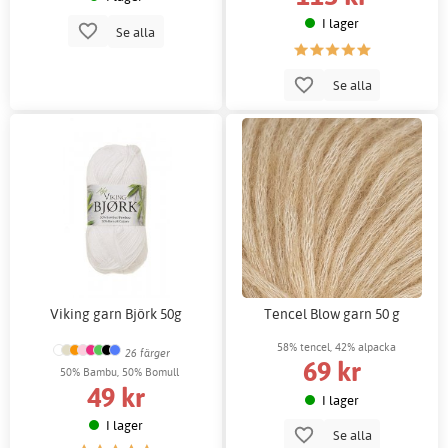
I lager
Se alla
Se alla
Viking garn Björk 50g
Tencel Blow garn 50 g
58% tencel, 42% alpacka
26 färger
69 kr
50% Bambu, 50% Bomull
49 kr
I lager
I lager
Se alla