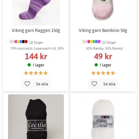
Viking garn Raggen 150g
Viking garn Bambino 50g
18 färger
23 färger
70% Australisk Superwash-Ull, 30%
50% Bambu, 50% Bomull
144 kr
49 kr
Nylon
I lager
I lager
Se alla
Se alla