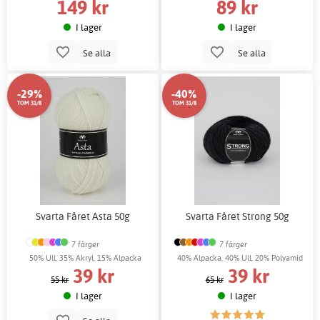
149 kr
89 kr
I lager
I lager
Se alla
Se alla
-29%
-40%
TOM 31/8
TOM 31/8
Svarta Fåret Asta 50g
Svarta Fåret Strong 50g
7 färger
7 färger
50% Ull, 35% Akryl, 15% Alpacka
40% Alpacka, 40% Ull, 20% Polyamid
39 kr
39 kr
55 kr
65 kr
I lager
I lager