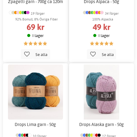
Zpagetti garn - 700g ca 120m
Drops Alpaca - 50g
19 färger
34 färger
92% Bomull, 8% Övriga Fiber
100% Alpacka
69 kr
49 kr
I lager
I lager
Se alla
Se alla
Drops Lima garn - 50g
Drops Alaska garn - 50g
10 färger
17 färger