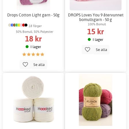
Drops Cotton Light garn - 50g
DROPS Loves You 9 återvunnet
bomullsgarn - 50 g
100% Bomull
18 färger
15 kr
50% Bomull, 50% Polyester
18 kr
I lager
I lager
Se alla
Se alla