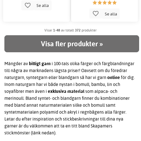
Se alla
Se alla
Visar
1-48
av totalt
372
produkter
Visa fler produkter »
Mängder av
billigt garn
i 100-tals olika färger och färgblandningar
till några av marknadens lägsta priser! Oavsett om du föredrar
naturgarn, syntetgarn eller blandgarn så har vi garn
online
för dig.
Inom naturgarn har vi både nystan i bomull, bambu, lin och
soyafibrer men även i
exklusiva material
som alpaca- och
merinoull. Bland syntet- och blandgarn finner du kombinationer
med bland annat naturmaterialen silke och bomull samt
syntetmaterialen polyamid och akryl i regnbågens alla färger.
Letar du efter inspiration och stickbeskrivningar till dina nya
garner är du välkommen att ta en titt bland Skapamers
stickmönster (länk nedan).