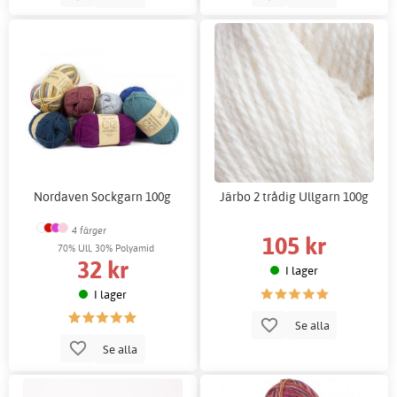
Nordaven Sockgarn 100g
Järbo 2 trådig Ullgarn 100g
4 färger
105 kr
70% Ull, 30% Polyamid
32 kr
I lager
I lager
Se alla
Se alla