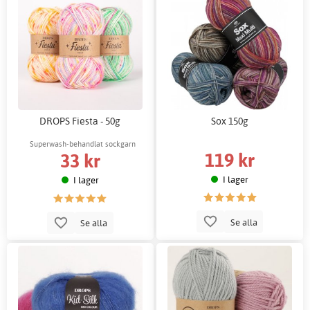
DROPS Fiesta - 50g
Sox 150g
Superwash-behandlat sockgarn
119 kr
33 kr
I lager
I lager
Se alla
Se alla