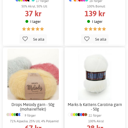
17 färger
16 färger
50% Akryl, 50% Ull
100% Bomull
37 kr
139 kr
I lager
I lager
Se alla
Se alla
Drops Melody garn - 50g
Marks & Kattens Carolina garn
(mohaireffekt)
- 50g
9 färger
11 färger
71% Alpacka, 25% Ull, 4% Polyamid
100% Akryl
67 kr
28 kr