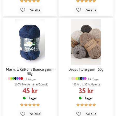
Se alla
Se alla
Marks & Kattens Bianca garn -
Drops Flora garn - 50g
50g
11 färger
15 färger
100% Merceriserat Bomull
65% Ull, 35% Alpacka
45 kr
35 kr
I lager
I lager
Se alla
Se alla