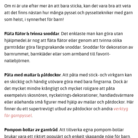
Om ni är ute efter mer än att bara sticka, kan det vara bra att veta
att det finns nästan hur många pyssel och pysseltekniker med garn
som helst, i synnerhet för barn!
Fläta flätor & tvinna snoddar
.
Det enklaste man kan göra utan
hjälpmedel är nog att fläta flätor eller genom att tvinna olika
garntrådar göra färgsprakande snoddar. Snoddar för dekoration av
barnrummet, barnkläder eller som armband till favorit-
nallebjörnen.
Påta med mallar & påtdockor
. Att påta med stick- och virkgarn kan
en skicklig och händig utövare göra med bara fingrarna. Dock är
det mycket mindre krångligt och mycket roligare att påta
exempelvis skosnören, nyckelrings-dekorationer, handledsvärmare
eller allehanda små figurer med hjälp av mallar och påtdockor. Här
finner du ett supertrevligt utbud av påtdockor och andra
verktyg
för garnpyssel
.
Pompom-bollar av garntråd
. Att tillverka egna pompom-bollar
brukar vara ett riktigt populärt och enkelt skapande nöje för barn.