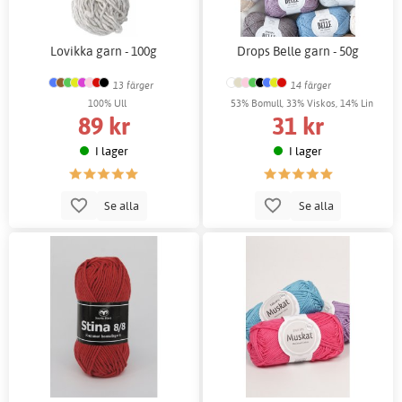
Lovikka garn - 100g
Drops Belle garn - 50g
13 färger
14 färger
100% Ull
53% Bomull, 33% Viskos, 14% Lin
89 kr
31 kr
I lager
I lager
Se alla
Se alla