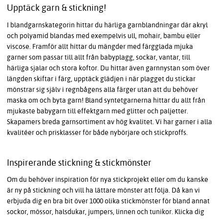
Upptäck garn & stickning!
I blandgarnskategorin hittar du härliga garnblandningar där akryl
och polyamid blandas med exempelvis ull, mohair, bambu eller
viscose. Framför allt hittar du mängder med färgglada mjuka
garner som passar till allt från babyplagg, sockar, vantar, till
härliga sjalar och stora koftor. Du hittar även garnnystan som över
längden skiftar i färg, upptäck glädjen i när plagget du stickar
mönstrar sig själv i regnbågens alla färger utan att du behöver
maska om och byta garn! Bland syntetgarnerna hittar du allt från
mjukaste babygarn till effektgarn med glitter och paljetter.
Skapamers breda garnsortiment av hög kvalitet. Vi har garner i alla
kvalitéer och prisklasser för både nybörjare och stickproffs.
Inspirerande stickning & stickmönster
Om du behöver inspiration för nya stickprojekt eller om du kanske
är ny på stickning och vill ha lättare mönster att följa. Då kan vi
erbjuda dig en bra bit över 1000 olika stickmönster för bland annat
sockor, mössor, halsdukar, jumpers, linnen och tunikor. Klicka dig