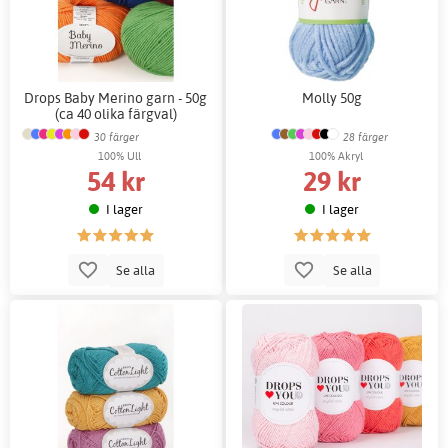
Drops Baby Merino garn - 50g
Molly 50g
(ca 40 olika färgval)
30 färger
28 färger
100% Ull
100% Akryl
54 kr
29 kr
I lager
I lager
Se alla
Se alla