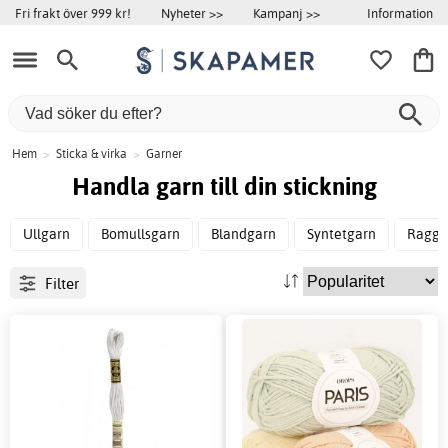
Information
Fri frakt över 999 kr!
Nyheter >>
Kampanj >>
Hem
>
Sticka & virka
>
Garner
Handla garn till din stickning
Ullgarn
Bomullsgarn
Blandgarn
Syntetgarn
Raggs
Filter