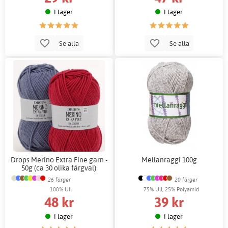
I lager
I lager
Se alla
Se alla
Drops Merino Extra Fine garn -
Mellanraggi 100g
50g (ca 30 olika färgval)
26 färger
20 färger
100% Ull
75% Ull, 25% Polyamid
48 kr
39 kr
I lager
I lager