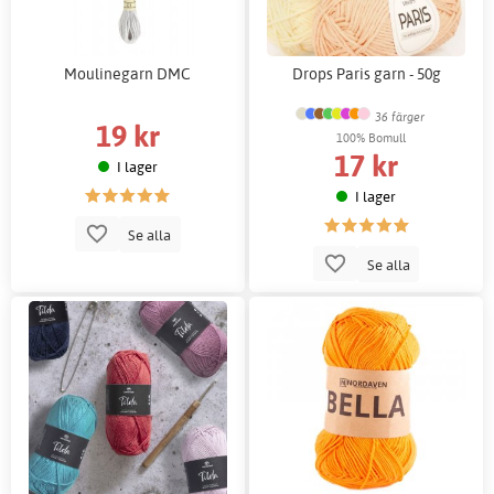
Moulinegarn DMC
Drops Paris garn - 50g
36 färger
19 kr
100% Bomull
17 kr
I lager
I lager
Se alla
Se alla