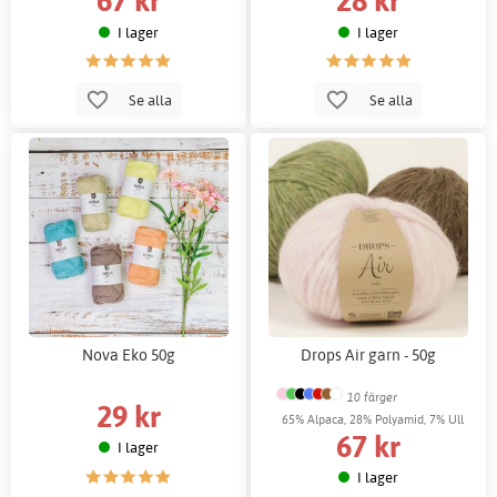
I lager
I lager
Se alla
Se alla
Nova Eko 50g
Drops Air garn - 50g
10 färger
29 kr
65% Alpaca, 28% Polyamid, 7% Ull
67 kr
I lager
I lager