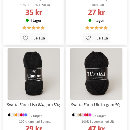
65% Ull, 35% Alpacka
100% Ull
35 kr
27 kr
I lager
I lager
Se alla
Se alla
Svarta Fåret Lisa 8/4 garn 50g
Svarta Fåret Ulrika garn 50g
29 färger
26 färger
100% Kammad Bomull
100% Superwashed Ull
29 kr
47 kr