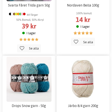
Svarta Fåret Tilda garn 50g
Nordaven Bella 100g
100% bomull
44 färger
14 kr
50% Bomull, 50% Akryl
39 kr
I lager
I lager
Se alla
Se alla
Drops Snow garn - 50g
Järbo 8/4 garn 200g