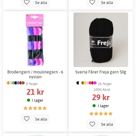
Se alla
Se alla
Broderigarn / moulinegarn - 6
Svarta Fåret Freja garn 50g
nystan
8 färger
26 färger
21 kr
100% Akryl
29 kr
I lager
I lager
Se alla
Se alla