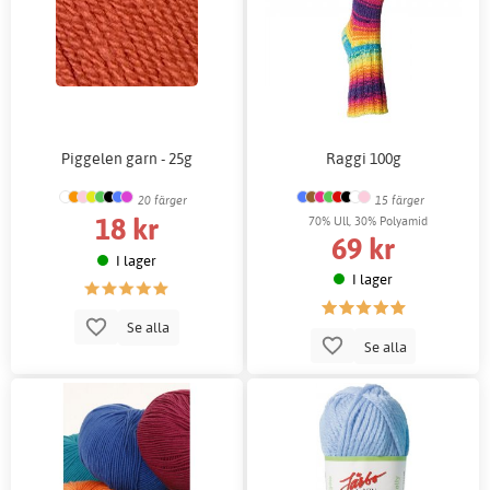
Piggelen garn - 25g
Raggi 100g
20 färger
15 färger
18 kr
70% Ull, 30% Polyamid
69 kr
I lager
I lager
Se alla
Se alla