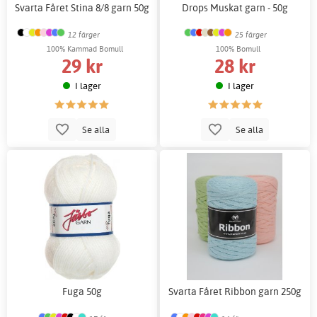
Svarta Fåret Stina 8/8 garn 50g
Drops Muskat garn - 50g
12 färger
25 färger
100% Kammad Bomull
100% Bomull
29 kr
28 kr
I lager
I lager
Se alla
Se alla
Fuga 50g
Svarta Fåret Ribbon garn 250g