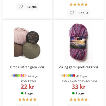
Se alla
Se alla
Drops Safran garn - 50g
Viking garn Sportsragg 50g
26 färger
48 färger
100% Bomull
60% Ull, 20% Nylon, 20% Akryl
22 kr
33 kr
I lager
I lager