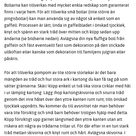
Bollarna kan tillverkas med mycket enkla redskap som garanterat
finns i varje hem. För att tillverka små bollar (inte större än
pingisbollar) kan man använda sig av något så enkelt som en
gaffell. Processen är lätt, linda in gaffelbladet i önskad tjocklek,
knyt och spänn en stark tråd över mitten och klipp sedan upp
ändarna (se bildserie nedan). Avlägsna din nya fluffiga boll från
gaffeln och fäst eventuellt fast som dekoration på den stickade
ullkoftan eller kanske som dekoration till familjens julgran eller
påskris.
För att tillverka pompom av lite större storlekar är det bara
mängden av tråd och hur stora ark i kartong du kan få tag på som
sätter gränserna. Skär/ klipp enkelt ut två lika stora cirklar med hål
i ur lämplig kartong. Lägg ihop kartongskivorna och snurra tråd
genom det inre hålet över den yttre kanten runt runt, tills önskad
tjocklek uppnåtts. Nu kommer du till avsnittet när man behöver
vara lite försiktig och små barn behöver troligen hjälp med detta.
Klipp försiktigt upp garnet längsmed den yttre kanten utan att
riskera att några av trådarna trillar ut. För där efter in en tun stark
tråd mellan skivorna och knyt runt och hårt. Avlägsna skivorna. I