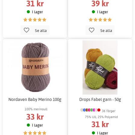
31 kr
39 kr
I lager
I lager
Se alla
Se alla
Nordaven Baby Merino 100g
Drops Fabel garn - 50g
100% merinoull
36 färger
33 kr
75% Ull, 25% Polyamid
31 kr
I lager
I lager