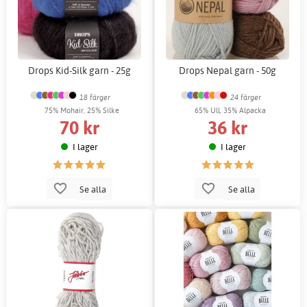
Drops Kid-Silk garn - 25g
Drops Nepal garn - 50g
18 färger
24 färger
75% Mohair, 25% Silke
65% Ull, 35% Alpacka
70 kr
36 kr
I lager
I lager
Se alla
Se alla