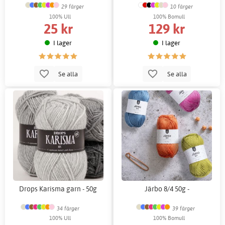
29 färger
10 färger
100% Ull
100% Bomull
25 kr
129 kr
I lager
I lager
Se alla
Se alla
Drops Karisma garn - 50g
Järbo 8/4 50g -
34 färger
39 färger
100% Ull
100% Bomull