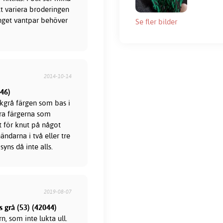
t variera broderingen
inget vantpar behöver
Se fler bilder
2014-10-14
046)
rkgrå färgen som bas i
ra färgerna som
t för knut på något
ndarna i två eller tre
yns då inte alls.
2019-08-07
 grå (53) (42044)
, som inte lukta ull.