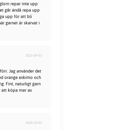
öglorn repar inte upp
et går ändå repa upp
ga upp för att bli
är garnet är skarvat i
2015-09-03
 förr. Jag använder det
ed orange eskimo och
ng. Fint, naturligt garn
r att köpa mer av
2020-10-03