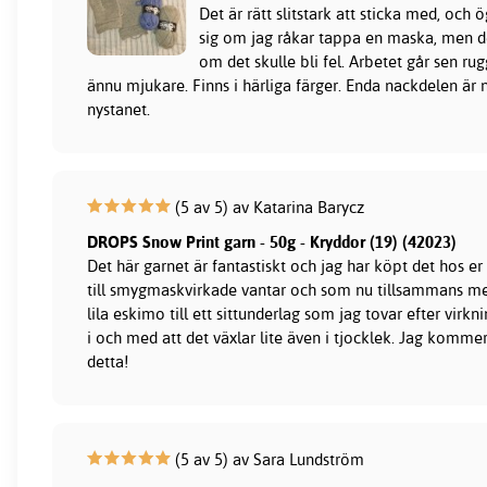
Det är rätt slitstark att sticka med, och 
sig om jag råkar tappa en maska, men d
om det skulle bli fel. Arbetet går sen rug
ännu mjukare. Finns i härliga färger. Enda nackdelen är n
nystanet.
(5 av 5) av Katarina Barycz
DROPS Snow Print garn - 50g - Kryddor (19) (42023)
Det här garnet är fantastiskt och jag har köpt det hos er
till smygmaskvirkade vantar och som nu tillsammans m
lila eskimo till ett sittunderlag som jag tovar efter virkni
i och med att det växlar lite även i tjocklek. Jag komme
detta!
(5 av 5) av Sara Lundström