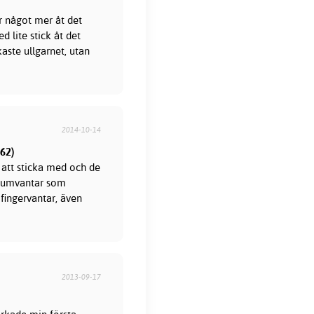
är något mer åt det
d lite stick åt det
kaste ullgarnet, utan
2014-10-14
062)
t att sticka med och de
e tumvantar som
fingervantar, även
2013-09-17