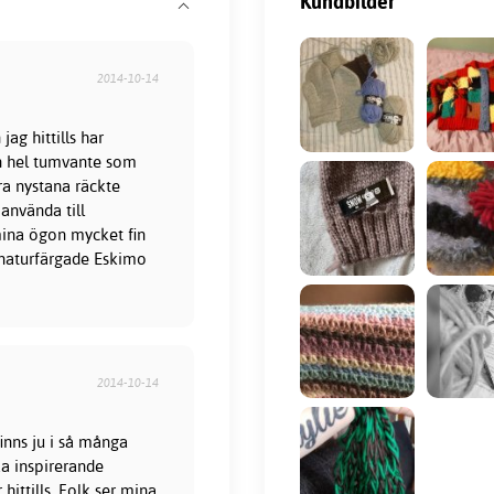
Kundbilder
2014-10-14
ag hittills har
 en hel tumvante som
ra nystana räckte
 använda till
 mina ögon mycket fin
 naturfärgade Eskimo
2014-10-14
finns ju i så många
ka inspirerande
hittills. Folk ser mina