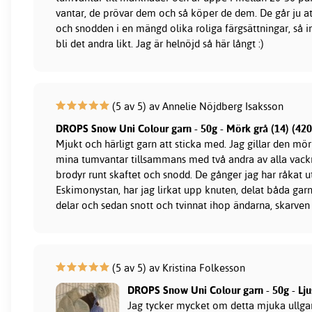
vantar, de prövar dem och så köper de dem. De går ju at
och snodden i en mängd olika roliga färgsättningar, så 
bli det andra likt. Jag är helnöjd så här långt :)
(5 av 5) av Annelie Nöjdberg Isaksson
DROPS Snow Uni Colour garn - 50g - Mörk grå (14) (42
Mjukt och härligt garn att sticka med. Jag gillar den mö
mina tumvantar tillsammans med två andra av alla vack
brodyr runt skaftet och snodd. De gånger jag har råkat u
Eskimonystan, har jag lirkat upp knuten, delat båda garnä
delar och sedan snott och tvinnat ihop ändarna, skarven s
(5 av 5) av Kristina Folkesson
DROPS Snow Uni Colour garn - 50g - Ljus
Jag tycker mycket om detta mjuka ullgarn