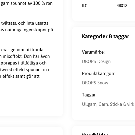
t garn spunnet av 100 % ren
ID:
48012
tvättats, och inte utsatts
ets naturliga egenskaper på
Kategorier & taggar
uceras genom att karda
Varumärke:
in mixeffekt. Den har även
DROPS Design
pprepas i tillfälliga och
weed effekt spunnet in i
Produktkategori:
r effekt samt gör att
DROPS Snow
Taggar:
Ullgarn
,
Garn
,
Sticka & virk