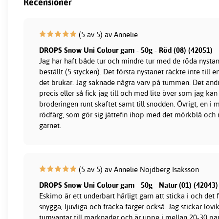
Recensioner
(5 av 5) av Annelie
DROPS Snow Uni Colour garn - 50g - Röd (08) (42051)
Jag har haft både tur och mindre tur med de röda nystan j
beställt (5 stycken). Det första nystanet räckte inte till
det brukar. Jag saknade några varv på tummen. Det and
precis eller så fick jag till och med lite över som jag kan
broderingen runt skaftet samt till snodden. Övrigt, en i
rödfärg, som gör sig jättefin ihop med det mörkblå och
garnet.
(5 av 5) av Annelie Nöjdberg Isaksson
DROPS Snow Uni Colour garn - 50g - Natur (01) (42043)
Eskimo är ett underbart härligt garn att sticka i och det 
snygga, ljuvliga och fräcka färger också. Jag stickar lovi
tumvantar till marknader och är uppe i mellan 20-30 par 