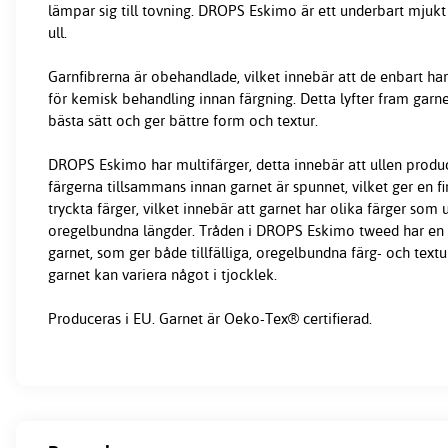
lämpar sig till tovning. DROPS Eskimo är ett underbart mjuk
ull.
Garnfibrerna är obehandlade, vilket innebär att de enbart har 
för kemisk behandling innan färgning. Detta lyfter fram garn
bästa sätt och ger bättre form och textur.
DROPS Eskimo har multifärger, detta innebär att ullen prod
färgerna tillsammans innan garnet är spunnet, vilket ger en f
tryckta färger, vilket innebär att garnet har olika färger som u
oregelbundna längder. Tråden i DROPS Eskimo tweed har en t
garnet, som ger både tillfälliga, oregelbundna färg- och textu
garnet kan variera något i tjocklek.
Produceras i EU. Garnet är Oeko-Tex® certifierad.