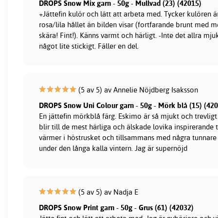
DROPS Snow Mix garn - 50g - Mullvad (23) (42015)
+Jättefin kulör och lätt att arbeta med. Tycker kulören 
rosa/lila hållet än bilden visar (fortfarande brunt med me
skära! Fint!). Känns varmt och härligt. -Inte det allra mju
något lite stickigt. Fäller en del.
(5 av 5) av Annelie Nöjdberg Isaksson
DROPS Snow Uni Colour garn - 50g - Mörk blå (15) (42
En jättefin mörkblå färg. Eskimo är så mjukt och trevlig
blir till de mest härliga och älskade lovika inspirerand
värmer i höstrusket och tillsammans med några tunnare 
under den långa kalla vintern. Jag är supernöjd
(5 av 5) av Nadja E
DROPS Snow Print garn - 50g - Grus (61) (42032)