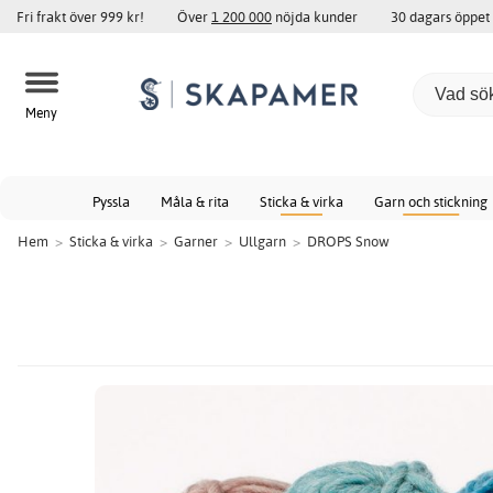
Fri frakt över 999 kr!
Över
1 200 000
nöjda kunder
30 dagars öppet
Meny
Pyssla
Måla & rita
Sticka & virka
Garn och stickning
Hem
>
Sticka & virka
>
Garner
>
Ullgarn
>
DROPS Snow