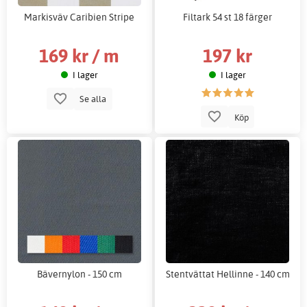
Markisväv Caribien Stripe
Filtark 54 st 18 färger
169 kr / m
197 kr
I lager
I lager
Se alla
Köp
Bävernylon - 150 cm
Stentvättat Hellinne - 140 cm