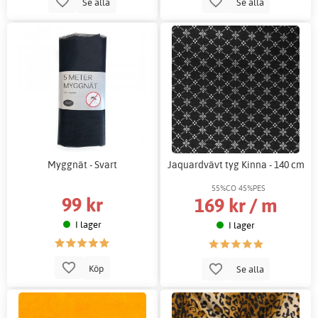
Se alla
Se alla
Myggnät - Svart
Jaquardvävt tyg Kinna - 140 cm
55%CO 45%PES
99 kr
169 kr / m
I lager
I lager
Köp
Se alla