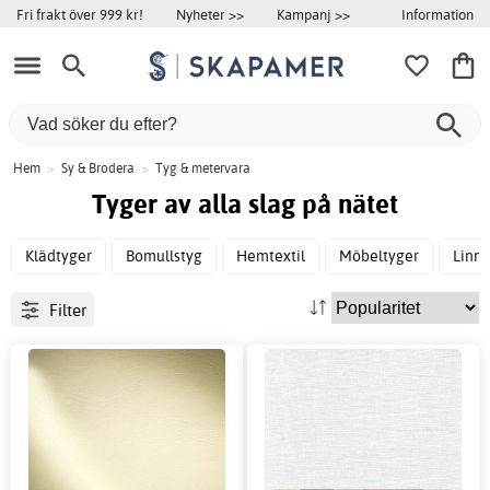
Information
Fri frakt över 999 kr!
Nyheter >>
Kampanj >>
Hem
>
Sy & Brodera
>
Tyg & metervara
Tyger av alla slag på nätet
Klädtyger
Bomullstyg
Hemtextil
Möbeltyger
Linn
Filter