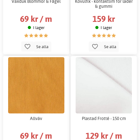
Vaxduk Blommor & Fågel
Kövulfix - kontaktlim för läder
& gummi
69 kr / m
159 kr
I lager
I lager
Se alla
Se alla
Allväv
Plastad Frotté - 150 cm
69 kr / m
129 kr / m