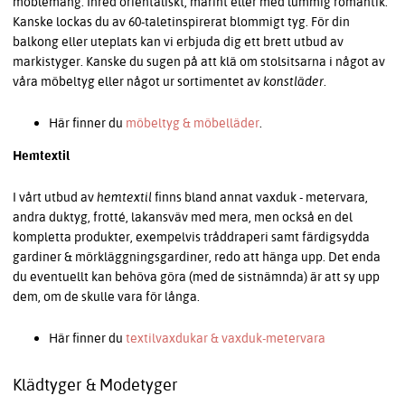
möblemang. Inred orientaliskt, marint eller med lummig romantik.
Kanske lockas du av 60-taletinspirerat blommigt tyg. För din
balkong eller uteplats kan vi erbjuda dig ett brett utbud av
markistyger. Kanske du sugen på att klä om stolsitsarna i något av
våra möbeltyg eller något ur sortimentet av
konstläder
.
Här finner du
möbeltyg & möbelläder
.
Hemtextil
I vårt utbud av
hemtextil
finns bland annat vaxduk - metervara,
andra duktyg, frotté, lakansväv med mera, men också en del
kompletta produkter, exempelvis tråddraperi samt färdigsydda
gardiner & mörkläggningsgardiner, redo att hänga upp. Det enda
du eventuellt kan behöva göra (med de sistnämnda) är att sy upp
dem, om de skulle vara för långa.
Här finner du
textilvaxdukar & vaxduk-metervara
Klädtyger & Modetyger