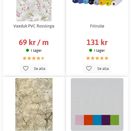
Vaxduk PVC Rosslinga
Filtrulle
69 kr / m
131 kr
I lager
I lager
Se alla
Se alla