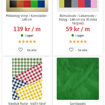
Möbeltyg Vinyl / Konstläder -
Bomullsväv / Lakansväv /
140 cm
Alltyg - 148 cm (ca 30 olika
färgval)
139 kr / m
59 kr / m
I lager
I lager
Se alla
Se alla
Vaxduk Rutig - Valfri färg!
Gorillapäls