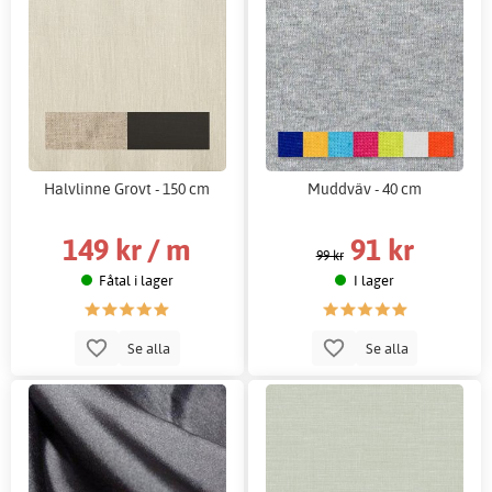
Halvlinne Grovt - 150 cm
Muddväv - 40 cm
149 kr / m
91 kr
99 kr
Fåtal i lager
I lager
Se alla
Se alla