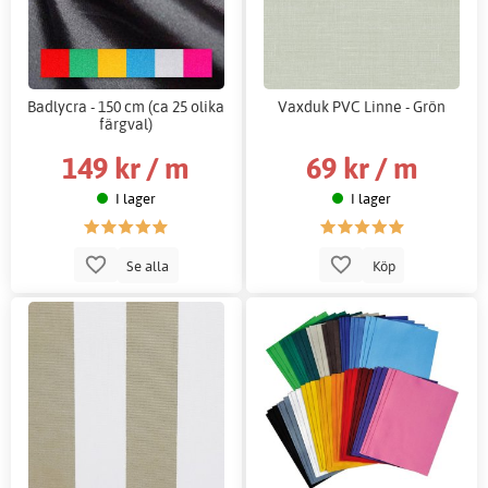
Badlycra - 150 cm (ca 25 olika
Vaxduk PVC Linne - Grön
färgval)
149 kr / m
69 kr / m
I lager
I lager
Se alla
Köp