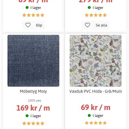
I lager
I lager
Köp
Se alla
Möbeltyg Moly
Vaxduk PVC Hilda - Grå/Multi
100% pes
69 kr / m
169 kr / m
I lager
I lager