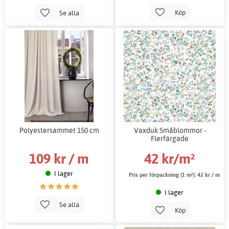
Köp
Se alla
Polyestersammet 150 cm
Vaxduk Småblommor -
Flerfärgade
109 kr / m
42 kr/m²
I lager
Pris per förpackning (1 m²):
42 kr / m
I lager
Se alla
Köp