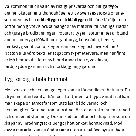
Välkommen till en värld av riktigt prisvärda och billiga
tyger
online! Skapamer tillhandahåller ett av Sveriges största online-
sortiment av bl.a
möbeltyger
och
klädtyger
till både fåtöljer och
soffor men givetvis också mängder av material till vanliga kläder
och tjusiga brudklänningar. Populära tyger i sortimentet är bland
annat: linnetyg (100% linne), gardintyg, konstläder, fleece,
markistyg samt bomullstyger som jeanstyg och mycket mer!
Nästan alla våra textilier säljs som
tyg-metervara, men här finns
också hemtextil
i form av bland annat frotté, vaxdukar,
färdigsydda gardiner och mörkläggningsgardiner.
Tyg för dig & hela hemmet
Med vackra och personliga tyger kan du förvandla ett helt rum. Ett
utrymme utan textil är hårt och kallt, men rätt typ av material kan
man skapa en atmosfär som utstrålar både värme, och
personlighet. Gardiner ramar in dina fönster och skapar en ordnad
och ombonad stämning. Dukar, kuddar, filtar och draperier som du
skapar av inredningstextilier ger helt enkelt hemtrevnad. Med
dessa material kan du ändra tema utan att behöva byta ut hela