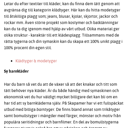
Letar du efter textiler till kläder, kan du finna dem lätt genom att
avgränsa dig till kategorin
klädtyger
. Här kan du hitta modetyger
till åtskilliga plagg som; jeans, blusar, kjolar, skjortor, jackor och
rockar mm. Även större projekt som kostymer och balklänningar
kan du ta dig igenom med hjälp av vårt utbud. Olika material ger
olika struktur - karaktär till ett klädesplagg. Tillsammans med de
rätta tygerna och din symaskin kan du skapa ett 100% unikt plagg i
100% procent din egen stil.
Klädtyger & modetyger
Sy barnkläder
Har du barn så vet du att de växer så att det knakar och titt som
tätt behöver nya kläder. Är du både händig med symaskinen och
ekonomisk vet du hur väldigt mycket billigare det kan bli om en
har tid att sy barnkläderna själv. På Skapamer har vi ett fullspäckat
utbud med billiga
barntyger
. De finns bland annat som trikåtyger
samt bomullstyger i mängder med färger, mönster och motiv från
populära seritidningar och barnfilmer. En del av bomullstygerna