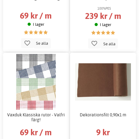
100%PES
69 kr / m
239 kr / m
I lager
I lager
Se alla
Se alla
Vaxduk Klassiska rutor - Valfri
Dekorationsfilt 0,90x1 m
färg!
69 kr / m
9 kr