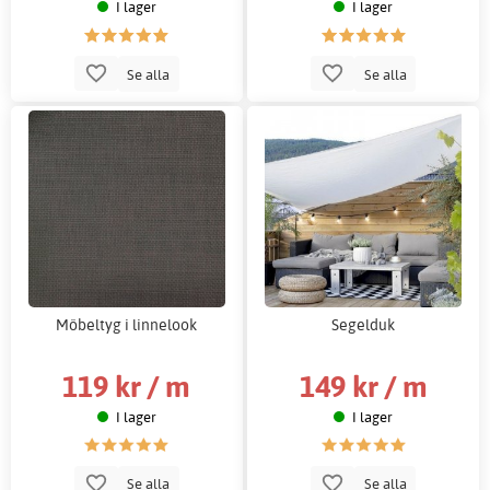
I lager
I lager
Se alla
Se alla
Möbeltyg i linnelook
Segelduk
119 kr / m
149 kr / m
I lager
I lager
Se alla
Se alla