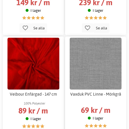
149 kr / m
239 kr / m
I lager
I lager
Se alla
Se alla
Velbour Enfärgad - 147 cm
Vaxduk PVC Linne - Mörkgrå
100% Polyester
69 kr / m
89 kr / m
I lager
I lager