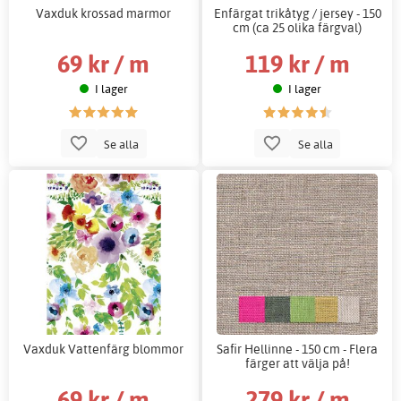
Vaxduk krossad marmor
Enfärgat trikåtyg / jersey - 150
cm (ca 25 olika färgval)
69 kr / m
119 kr / m
I lager
I lager
Se alla
Se alla
Vaxduk Vattenfärg blommor
Safir Hellinne - 150 cm - Flera
färger att välja på!
69 kr / m
279 kr / m