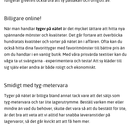
fungerar givetvis också bra att sy påslakan och örngott av.
Billigare online!
När man handlar
tyger på nätet
är det mycket lättare att hitta nya
spännande mönster och kvaliteter. Det går fortare att överblicka
hundratals kvalitéer och sorter på nätet än i affären. Ofta kan du
också hitta dina favorittyger med favoritmönster till bättre pris än
om du handlar i en vanlig butik. Med våra prisvärda textilier kan du
våga ta ut svängarna - experimentera och testa! Att sy kläder till
sig själv eller andra är både roligt och ekonomiskt.
Smidigt med tyg-metervara
Tyger på nätet är billiga bland annat tack vare att det säljs som
tyg-metervara och tar lite lagerutrymme. Beställ varken mer eller
mindre än vad du behöver, skulle det vara så att du beställt för lite,
är det bra att veta att vi alltid har snabba leveranstider på
lagervaror, så det går kvickt att att få hem mer.