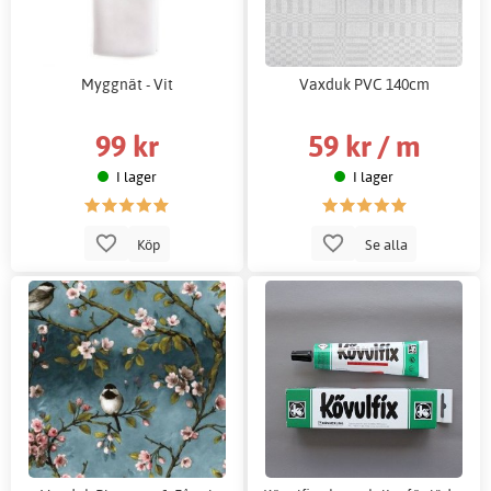
Myggnät - Vit
Vaxduk PVC 140cm
99 kr
59 kr / m
I lager
I lager
Köp
Se alla