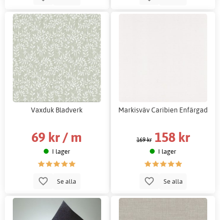
Vaxduk Bladverk
Markisväv Caribien Enfärgad
69 kr / m
158 kr
169 kr
I lager
I lager
Se alla
Se alla