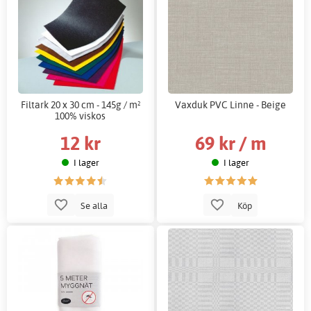
Filtark 20 x 30 cm - 145g / m²
Vaxduk PVC Linne - Beige
100% viskos
12 kr
69 kr / m
I lager
I lager
Se alla
Köp