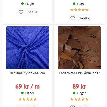
I lager
I lager
Se alla
Se alla
Krossad Plysch - 147 cm
Läderbitar 1 kg - Äkta läder
69 kr / m
89 kr
I lager
I lager