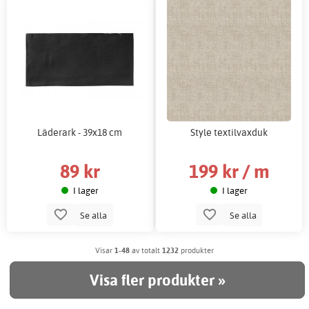
Läderark - 39x18 cm
Style textilvaxduk
89 kr
199 kr / m
I lager
I lager
Se alla
Se alla
Visar
1-48
av totalt
1232
produkter
Visa fler produkter »