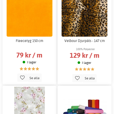
Fleecetyg 150 cm
Velbour Djurpäls - 147 cm
100% Polyester
79 kr / m
129 kr / m
I lager
I lager
Se alla
Se alla