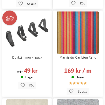
Köp
Se alla
-17%
TOM 1/9
Dukklämmor 4- pack
Markisväv Caribien Rand
49 kr
169 kr / m
59 kr
I lager
I lager
Köp
Se alla