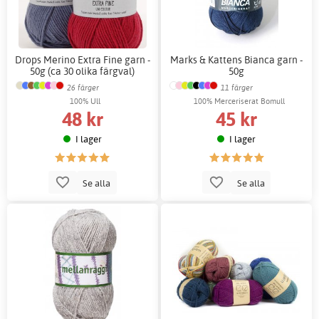
Drops Merino Extra Fine garn -
Marks & Kattens Bianca garn -
50g (ca 30 olika färgval)
50g
26 färger
11 färger
100% Ull
100% Merceriserat Bomull
48 kr
45 kr
I lager
I lager
Se alla
Se alla