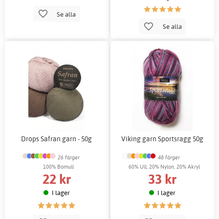
Se alla
Se alla
Drops Safran garn - 50g
Viking garn Sportsragg 50g
26 färger
48 färger
100% Bomull
60% Ull, 20% Nylon, 20% Akryl
22 kr
33 kr
I lager
I lager