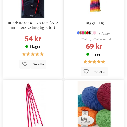
Rundstickor Alu - 80 cm (2-12
Raggi 100g
mm flera valmöjligheter)
15 färger
54 kr
70% Ull, 30% Polyamid
69 kr
I lager
I lager
Se alla
Se alla