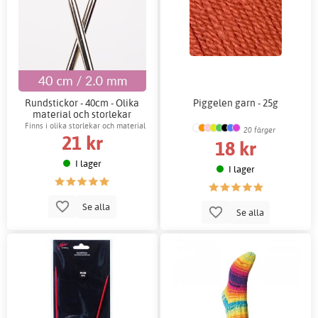
Rundstickor - 40cm - Olika
Piggelen garn - 25g
material och storlekar
Finns i olika storlekar och material
20 färger
21 kr
18 kr
I lager
I lager
Se alla
Se alla