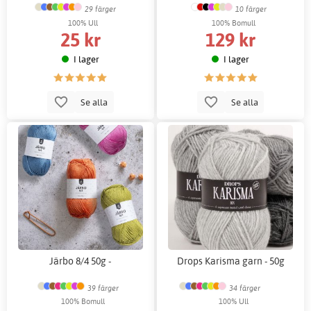
29 färger
10 färger
100% Ull
100% Bomull
25 kr
129 kr
I lager
I lager
Se alla
Se alla
Järbo 8/4 50g -
Drops Karisma garn - 50g
39 färger
34 färger
100% Bomull
100% Ull