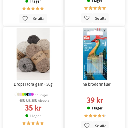
I lager
I lager
Se alla
Se alla
Drops Flora garn - 50g
Fina broderinålar
15 färger
39 kr
65% Ull, 35% Alpacka
35 kr
I lager
I lager
Se alla