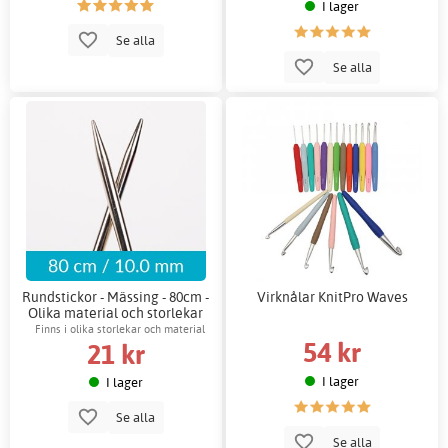
I lager
Se alla
Se alla
Rundstickor - Mässing - 80cm -
Virknålar KnitPro Waves
Olika material och storlekar
Finns i olika storlekar och material
54 kr
21 kr
I lager
I lager
Se alla
Se alla