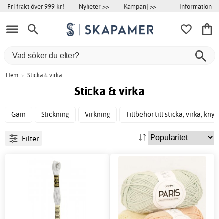
Information
Fri frakt över 999 kr!
Nyheter >>
Kampanj >>
Hem
>
Sticka & virka
Sticka & virka
Garn
Stickning
Virkning
Tillbehör till sticka, virka, kny
Filter