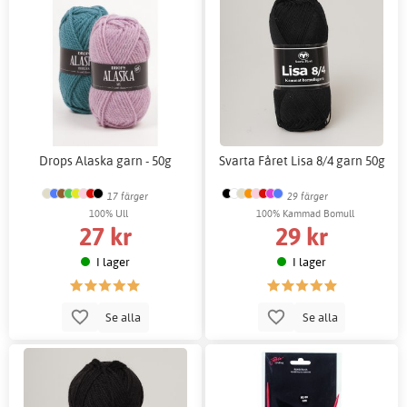
Drops Alaska garn - 50g
Svarta Fåret Lisa 8/4 garn 50g
17 färger
29 färger
100% Ull
100% Kammad Bomull
27 kr
29 kr
I lager
I lager
Se alla
Se alla