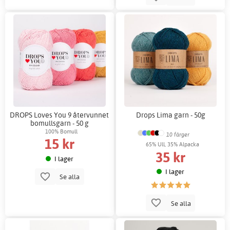
DROPS Loves You 9 återvunnet
Drops Lima garn - 50g
bomullsgarn - 50 g
100% Bomull
10 färger
15 kr
65% Ull, 35% Alpacka
35 kr
I lager
I lager
Se alla
Se alla