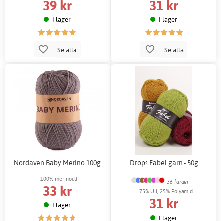
39 kr
31 kr
I lager
I lager
Se alla
Se alla
Nordaven Baby Merino 100g
Drops Fabel garn - 50g
100% merinoull
36 färger
33 kr
75% Ull, 25% Polyamid
31 kr
I lager
I lager