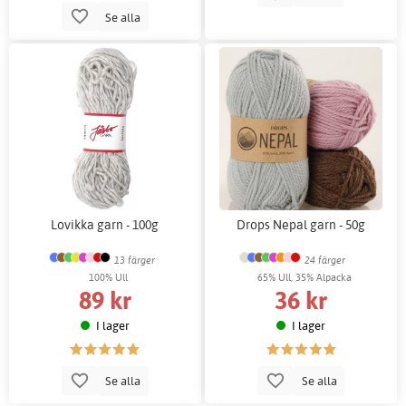
Se alla
Lovikka garn - 100g
Drops Nepal garn - 50g
13 färger
24 färger
100% Ull
65% Ull, 35% Alpacka
89 kr
36 kr
I lager
I lager
Se alla
Se alla