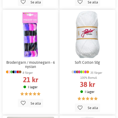
Se alla
Se alla
Broderigarn / moulinegarn - 6
Soft Cotton 50g
nystan
8 färger
35 färger
21 kr
100% Bomull
38 kr
I lager
I lager
Se alla
Se alla