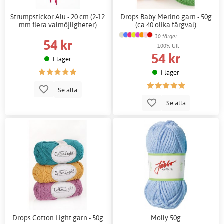
Strumpstickor Alu - 20 cm (2-12
Drops Baby Merino garn - 50g
mm flera valmöjligheter)
(ca 40 olika färgval)
30 färger
54 kr
100% Ull
54 kr
I lager
I lager
Se alla
Se alla
Drops Cotton Light garn - 50g
Molly 50g