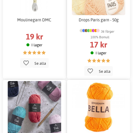
Moulinegarn DMC
Drops Paris garn - 50g
36 färger
19 kr
100% Bomull
17 kr
I lager
I lager
Se alla
Se alla