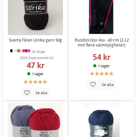
Svarta Fåret Ulrika garn 50g
Rundstickor Alu - 60 cm (2-12
mm flera valmöjligheter)
26 färger
54 kr
100% Superwashed Ull
47 kr
I lager
I lager
Se alla
Se alla