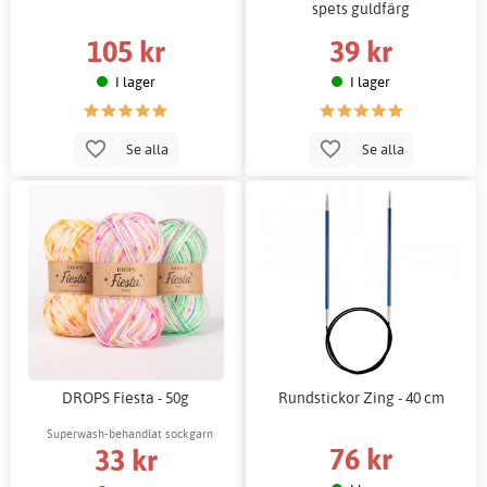
spets guldfärg
105 kr
39 kr
I lager
I lager
Se alla
Se alla
DROPS Fiesta - 50g
Rundstickor Zing - 40 cm
Superwash-behandlat sockgarn
76 kr
33 kr