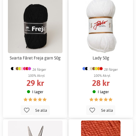
Svarta Fåret Freja garn 50g
Lady 50g
26 färger
28 färger
100% Akryl
100% Akryl
29 kr
28 kr
I lager
I lager
Se alla
Se alla