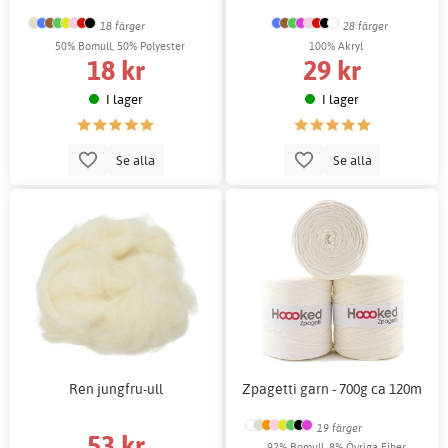
18 färger
28 färger
50% Bomull, 50% Polyester
100% Akryl
18 kr
29 kr
I lager
I lager
Se alla
Se alla
Ren jungfru-ull
Zpagetti garn - 700g ca 120m
19 färger
53 kr
92% Bomull, 8% Övriga Fiber