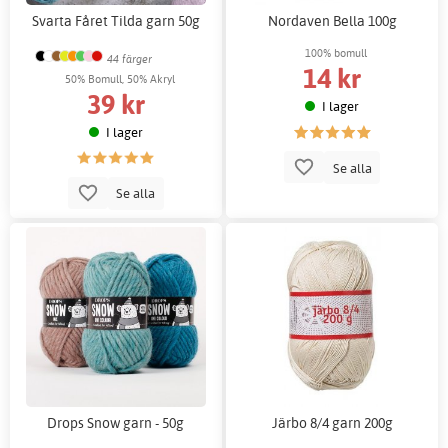
Svarta Fåret Tilda garn 50g
Nordaven Bella 100g
100% bomull
44 färger
14 kr
50% Bomull, 50% Akryl
39 kr
I lager
I lager
Se alla
Se alla
Drops Snow garn - 50g
Järbo 8/4 garn 200g