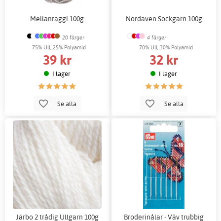
Mellanraggi 100g
Nordaven Sockgarn 100g
20 färger
4 färger
75% Ull, 25% Polyamid
70% Ull, 30% Polyamid
39 kr
32 kr
I lager
I lager
Se alla
Se alla
Järbo 2 trådig Ullgarn 100g
Broderinålar - Väv trubbig