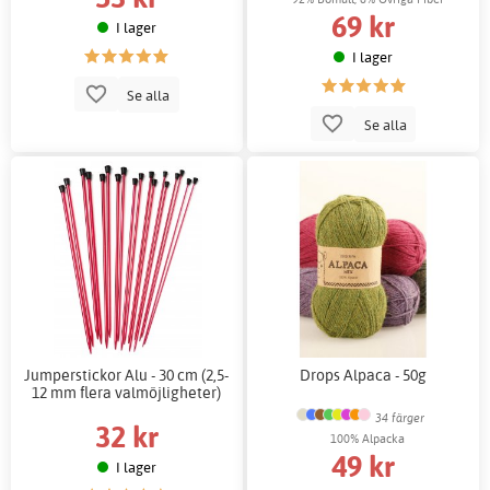
69 kr
I lager
I lager
Se alla
Se alla
Jumperstickor Alu - 30 cm (2,5-
Drops Alpaca - 50g
12 mm flera valmöjligheter)
34 färger
32 kr
100% Alpacka
49 kr
I lager