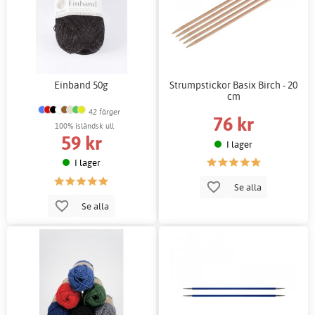
Einband 50g
Strumpstickor Basix Birch - 20
cm
42 färger
76 kr
100% isländsk ull
59 kr
I lager
I lager
Se alla
Se alla