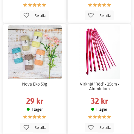
Se alla
Se alla
Nova Eko 50g
Virknål "Röd" - 15cm -
Aluminium
29 kr
32 kr
I lager
I lager
Se alla
Se alla