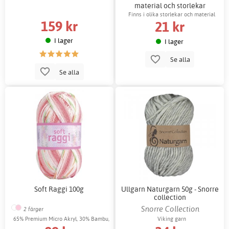
material och storlekar
Finns i olika storlekar och material
159 kr
21 kr
I lager
I lager
Se alla
Se alla
Soft Raggi 100g
Ullgarn Naturgarn 50g - Snorre
collection
Snorre Collection
2 färger
65% Premium Micro Akryl, 30% Bambu,
Viking garn
5% Polyester