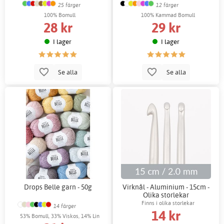
25 färger
12 färger
100% Bomull
100% Kammad Bomull
28 kr
29 kr
I lager
I lager
Se alla
Se alla
Drops Belle garn - 50g
Virknål - Aluminium - 15cm -
Olika storlekar
Finns i olika storlekar
14 färger
14 kr
53% Bomull, 33% Viskos, 14% Lin