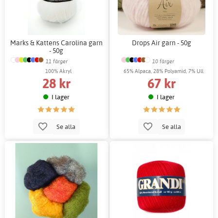
Marks & Kattens Carolina garn
Drops Air garn - 50g
- 50g
11 färger
10 färger
100% Akryl
65% Alpaca, 28% Polyamid, 7% Ull
28 kr
67 kr
I lager
I lager
Se alla
Se alla