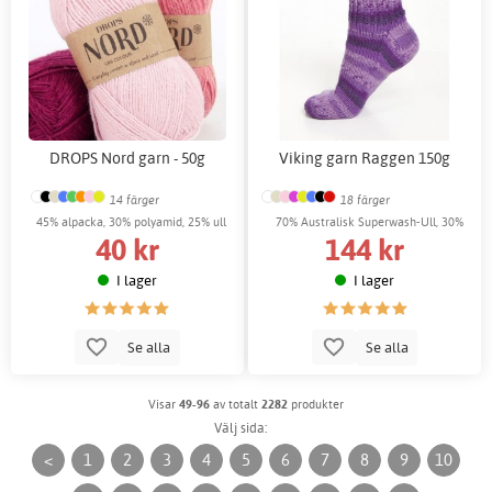
DROPS Nord garn - 50g
Viking garn Raggen 150g
14 färger
18 färger
45% alpacka, 30% polyamid, 25% ull
70% Australisk Superwash-Ull, 30%
40 kr
144 kr
Nylon
I lager
I lager
Se alla
Se alla
Visar
49-96
av totalt
2282
produkter
Välj sida:
<
1
2
3
4
5
6
7
8
9
10