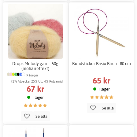
Drops Melody garn - 50g
Rundstickor Basix Birch - 80 cm
(mohaireffekt)
9 färger
65 kr
71% Alpacka, 25% Ull, 4% Polyamid
67 kr
I lager
I lager
Se alla
Se alla