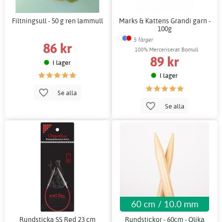
Filtningsull - 50 g ren lammull
Marks & Kattens Grandi garn -
100g
5 färger
86 kr
100% Merceriserat Bomull
89 kr
I lager
I lager
Se alla
Se alla
Rundsticka SS Red 23 cm
Rundstickor - 60cm - Olika