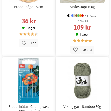
Broderibåge 15 cm
Alafosslopi 100g
35 färger
36 kr
100% Ull
109 kr
I lager
I lager
Köp
Se alla
Broderinålar - Chenilj vass
Viking garn Bamboo 50g
spets guldfärg