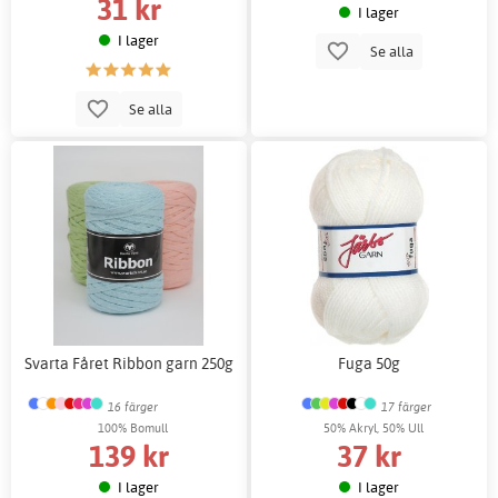
31 kr
I lager
I lager
Se alla
Se alla
Svarta Fåret Ribbon garn 250g
Fuga 50g
16 färger
17 färger
100% Bomull
50% Akryl, 50% Ull
139 kr
37 kr
I lager
I lager