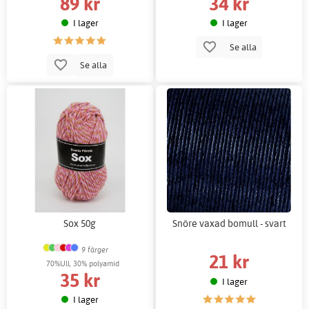
89 kr
34 kr
I lager
I lager
Se alla
Se alla
Sox 50g
Snöre vaxad bomull - svart
9 färger
21 kr
70%Ull, 30% polyamid
35 kr
I lager
I lager