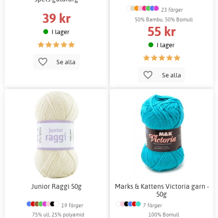
23 färger
39 kr
50% Bambu, 50% Bomull
55 kr
I lager
I lager
Se alla
Se alla
Junior Raggi 50g
Marks & Kattens Victoria garn -
50g
19 färger
7 färger
75% ull, 25% polyamid
100% Bomull