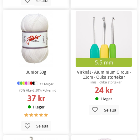
Se alla
Junior 50g
Virknål - Aluminium Circus -
13cm - Olika storlekar
Finns i olika storlekar
11 färger
24 kr
70% Akryl, 30% Polyamid
37 kr
I lager
I lager
Se alla
Se alla