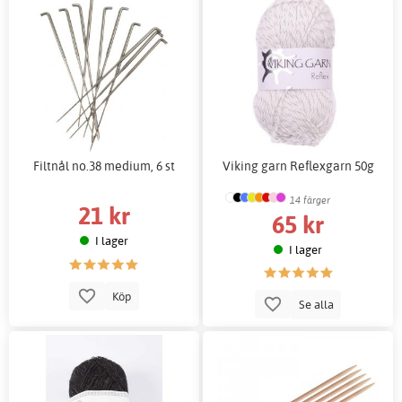
Filtnål no.38 medium, 6 st
Viking garn Reflexgarn 50g
14 färger
21 kr
65 kr
I lager
I lager
Köp
Se alla