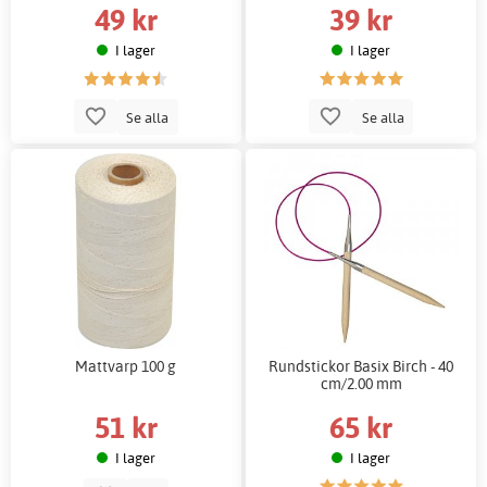
49 kr
39 kr
I lager
I lager
Se alla
Se alla
Mattvarp 100 g
Rundstickor Basix Birch - 40
cm/2.00 mm
51 kr
65 kr
I lager
I lager