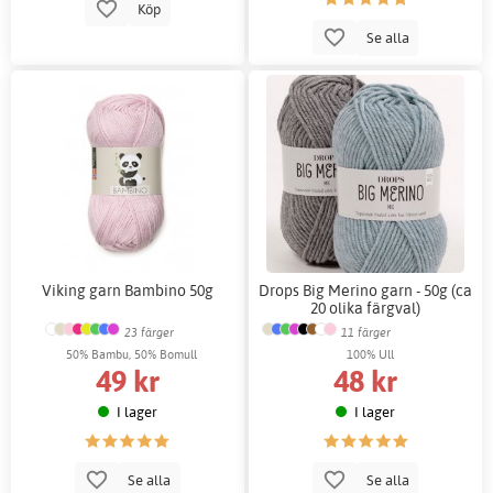
Köp
Se alla
Viking garn Bambino 50g
Drops Big Merino garn - 50g (ca
20 olika färgval)
23 färger
11 färger
50% Bambu, 50% Bomull
100% Ull
49 kr
48 kr
I lager
I lager
Se alla
Se alla