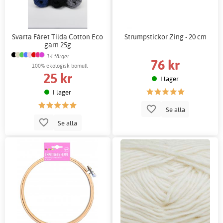
Svarta Fåret Tilda Cotton Eco
Strumpstickor Zing - 20 cm
garn 25g
14 färger
76 kr
100% ekologisk bomull
25 kr
I lager
I lager
Se alla
Se alla