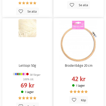
Se alla
Se alla
Lettlopi 50g
Broderibåge 20 cm
38 färger
42 kr
100% Ull
69 kr
I lager
I lager
Köp