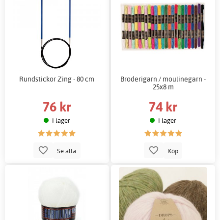
Rundstickor Zing - 80 cm
Broderigarn / moulinegarn -
25x8 m
76 kr
74 kr
I lager
I lager
Se alla
Köp