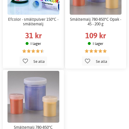
Efcolor - smältpulver 150°C -
Smältemalj 780-850°C Opak -
smältemalj
45 - 200 g
31 kr
109 kr
I lager
I lager
Se alla
Se alla
Smältemalj 780-850°C