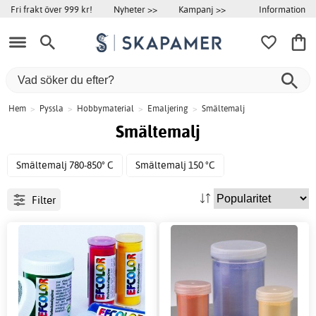
Information
Fri frakt över 999 kr!
Nyheter >>
Kampanj >>
Hem
>
Pyssla
>
Hobbymaterial
>
Emaljering
>
Smältemalj
Smältemalj
Smältemalj 780-850° C
Smältemalj 150 °C
Filter