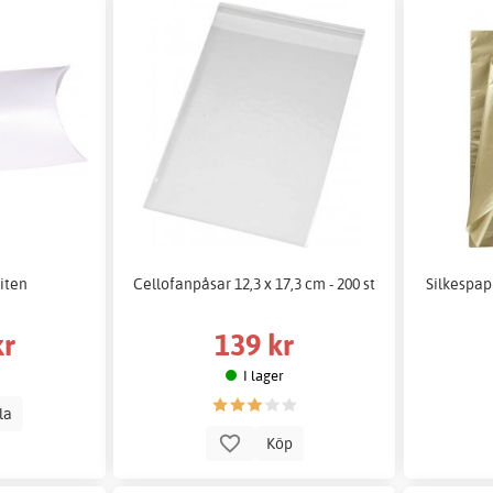
liten
Cellofanpåsar 12,3 x 17,3 cm - 200 st
Silkespapp
kr
139 kr
I lager
lla
Köp