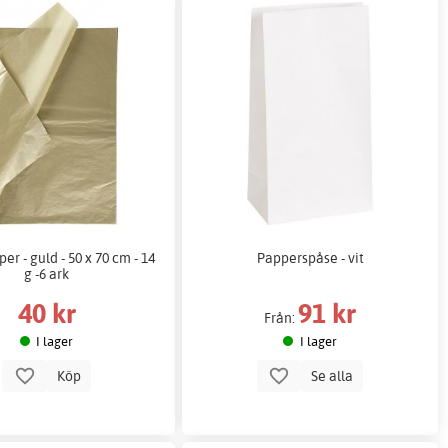
er - guld - 50 x 70 cm - 14
Papperspåse - vit
g -6 ark
40 kr
91 kr
Från:
I lager
I lager
Köp
Se alla