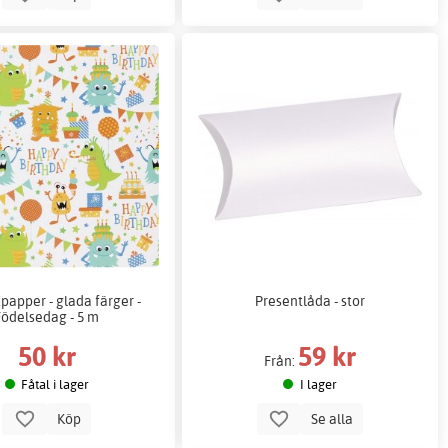
papper - glada färger -
Presentlåda - stor
Födelsedag - 5 m
50 kr
59 kr
Från:
Fåtal i lager
I lager
Köp
Se alla