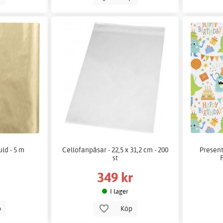
ld - 5 m
Cellofanpåsar - 22,5 x 31,2 cm - 200
Present
st
349 kr
I lager
p
Köp