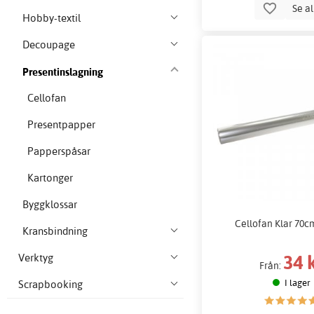
Se a
Hobby-textil
Decoupage
Presentinslagning
Cellofan
Presentpapper
Papperspåsar
Kartonger
Byggklossar
Cellofan Klar 70cm
Kransbindning
34 
Verktyg
Från:
I lager
Scrapbooking