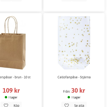
rspåsar - brun - 10 st
Cellofanpåse - Stjärna
109 kr
30 kr
Från:
I lager
I lager
Köp
Se alla