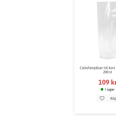
Cellofanpåsar till kort 
200 st
109 k
I lager
Kö