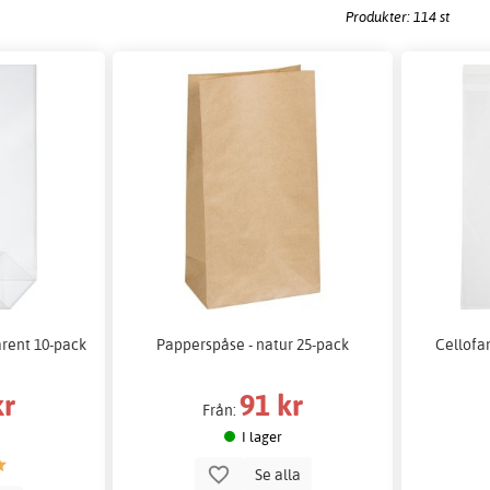
Produkter: 114 st
arent 10-pack
Papperspåse - natur 25-pack
Cellofan
kr
91 kr
Från:
I lager
Se alla