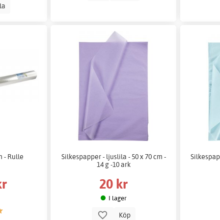
lla
 - Rulle
Silkespapper - ljuslila - 50 x 70 cm -
Silkespapp
14 g -10 ark
kr
20 kr
I lager
Köp