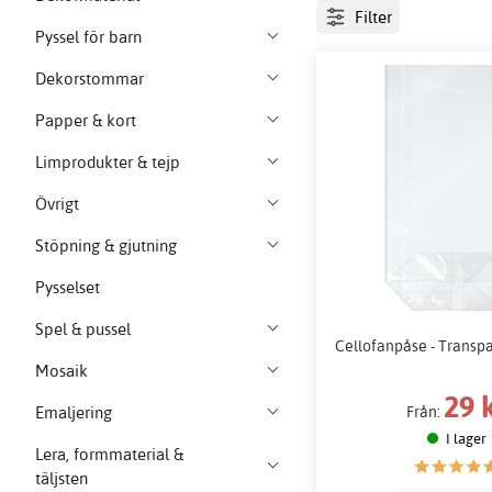
Filter
Pyssel för barn
Dekorstommar
Papper & kort
Limprodukter & tejp
Övrigt
Stöpning & gjutning
Pysselset
Spel & pussel
Cellofanpåse - Transp
Mosaik
29 
Emaljering
Från:
I lager
Lera, formmaterial &
täljsten