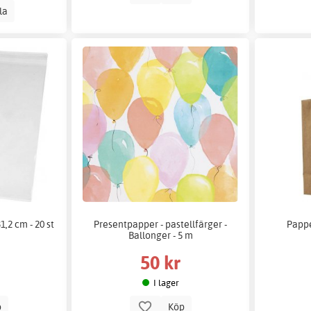
lla
1,2 cm - 20 st
Presentpapper - pastellfärger -
Pappe
Ballonger - 5 m
50 kr
I lager
p
Köp