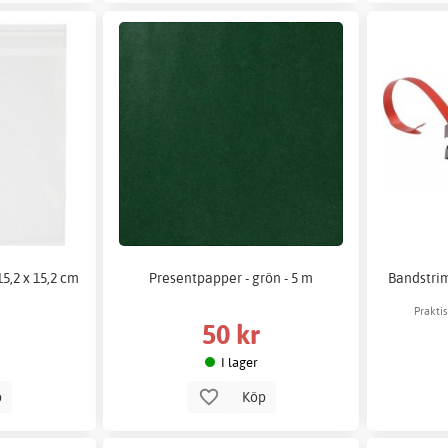
15,2 x 15,2 cm
Presentpapper - grön - 5 m
Bandstrim
Praktis
50 kr
I lager
p
Köp