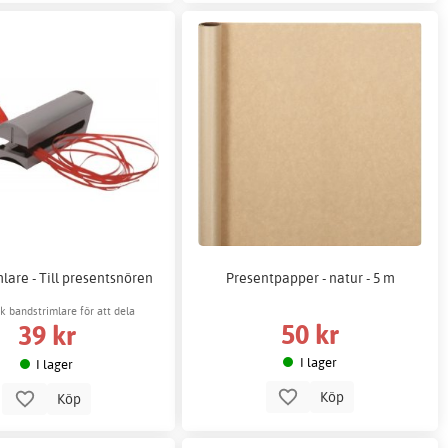
lare - Till presentsnören
Presentpapper - natur - 5 m
k bandstrimlare för att dela
50 kr
39 kr
presentsnörena.
I lager
I lager
Köp
Köp