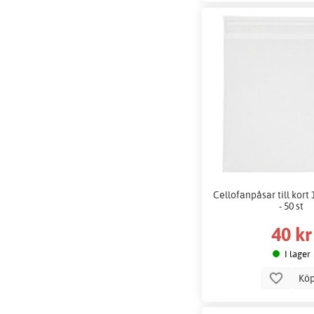
Cellofanpåsar till kort 
- 50 st
40 kr
I lager
Kö