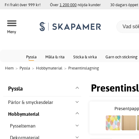
Fri frakt över 999 kr!
Över
1 200 000
nöjda kunder
30 dagars öppet
Meny
Pyssla
Måla & rita
Sticka & virka
Garn och stickning
Hem
>
Pyssla
>
Hobbymaterial
>
Presentinslagning
Presentins
Pyssla
Pärlor & smyckesdelar
Presentpapp
Hobbymaterial
Pysselteman
Dekormaterial