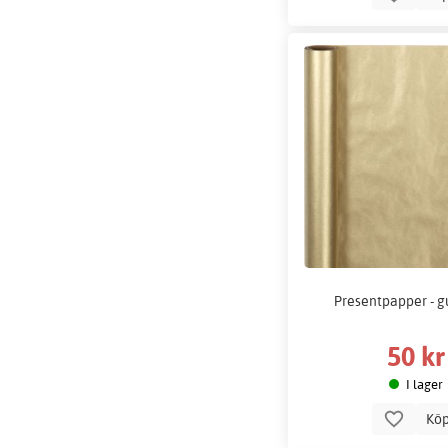
Presentpapper - gu
50 kr
I lager
Kö