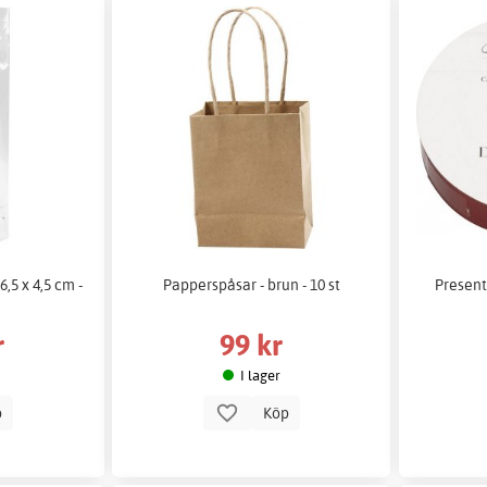
6,5 x 4,5 cm -
Papperspåsar - brun - 10 st
Present
r
99 kr
I lager
p
Köp