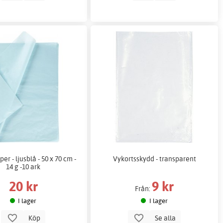
er - ljusblå - 50 x 70 cm -
Vykortsskydd - transparent
14 g -10 ark
20 kr
9 kr
Från:
I lager
I lager
Köp
Se alla