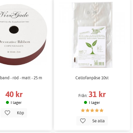
band - röd - matt - 25 m
Cellofanpåse 10st
40 kr
31 kr
Från:
I lager
I lager
Köp
Se alla