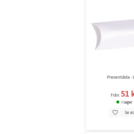
Presentlåda - 
51 
Från:
I lager
Se a