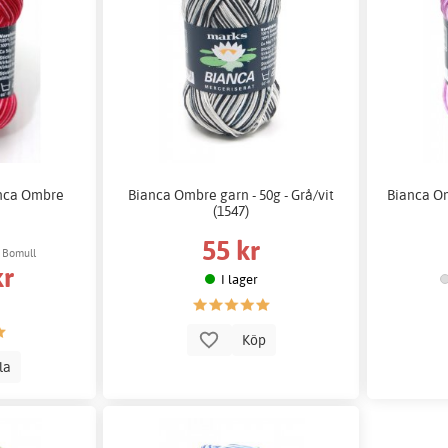
anca Ombre
Bianca Ombre garn - 50g - Grå/vit
Bianca Om
(1547)
55 kr
 Bomull
kr
I lager
Köp
lla