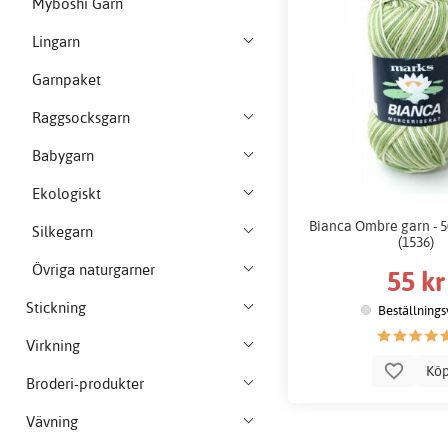
Myboshi Garn
Lingarn
Garnpaket
Raggsocksgarn
Babygarn
Ekologiskt
Bianca Ombre garn - 50
Silkegarn
(1536)
Övriga naturgarner
55 kr
Stickning
Beställnings
Virkning
Kö
Broderi-produkter
Vävning