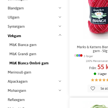
Blandgarn
Ullgarn
Syntetgarn
Virkgarn
M&K Bianca garn
Marks & Kattens Bi
garn - 50g
M&K Grandi garn
5 färger
100% Merceriserat
M&K Bianca Ombré garn
55 
Från:
Merinoull-garn
I lager
Alpackagarn
Se a
Mohairgarn
Reflexgarn