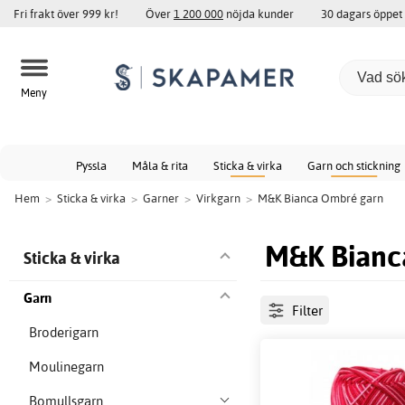
Fri frakt över 999 kr!
Över
1 200 000
nöjda kunder
30 dagars öppet
Meny
Pyssla
Måla & rita
Sticka & virka
Garn och stickning
Hem
>
Sticka & virka
>
Garner
>
Virkgarn
>
M&K Bianca Ombré garn
M&K Bianc
Sticka & virka
Garn
Filter
Broderigarn
Moulinegarn
Bomullsgarn