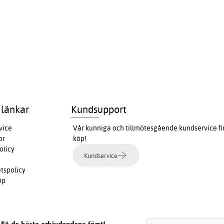
 länkar
Kundsupport
vice
Vår kunniga och tillmötesgående kundservice finn
or
köp!
olicy
Kundservice
etspolicy
öp