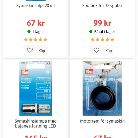
Symaskinsolja 20 ml
Spolbox for 32 spolar
67 kr
99 kr
I lager
Fåtal i lager
Köp
Köp
Symaskinslampa med
Motorrem för symaskin
bajonettfattning LED