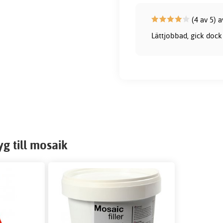
(4 av 5) a
Lättjobbad, gick dock
g till mosaik