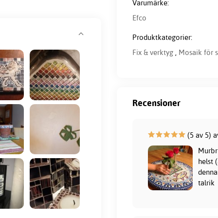
Varumärke:
Efco
Produktkategorier:
Fix & verktyg
,
Mosaik för 
Recensioner
(5 av 5) 
Murbru
helst 
denna 
talrik