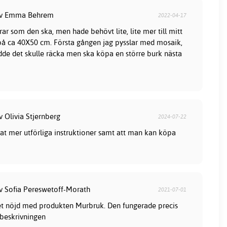
 av Emma Behrem
2022-04-17
ar som den ska, men hade behövt lite, lite mer till mitt
på ca 40X50 cm. Första gången jag pysslar med mosaik,
dde det skulle räcka men ska köpa en större burk nästa
v Olivia Stjernberg
2024-07-22
t mer utförliga instruktioner samt att man kan köpa
av Sofia Pereswetoff-Morath
2021-07-01
t nöjd med produkten Murbruk. Den fungerade precis
beskrivningen