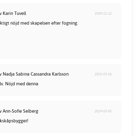
v Karin Tuvell
2020-11-12
iktigt nöjd med skapelsen efter fogning.
av Nadja Sabina Cassandra Karlsson
2015-03-16
älv. Nöjd med denna
v Ann-Sofie Selberg
2019-03-02
ockskåpsbygget!