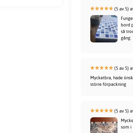
(5 av 5)
Funger
bord 
så tro
gång.
(5 av 5) a
Mycketbra, hade önska
större förpackning
(5 av 5) 
Mycke
som i 