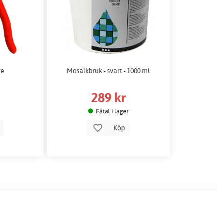
re
Mosaikbruk - svart - 1000 ml
289 kr
Fåtal i lager
p
Köp