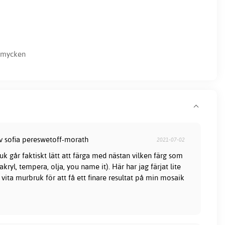
smycken
av sofia pereswetoff-morath
2021-07-02
k går faktiskt lätt att färga med nästan vilken färg som
(akryl, tempera, olja, you name it). Här har jag färjat lite
vita murbruk för att få ett finare resultat på min mosaik