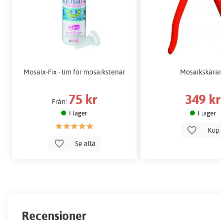
Mosaix-Fix - lim för mosaikstenar
Mosaikskära
75 kr
349 kr
Från:
I lager
I lager
Kö
Se alla
Recensioner