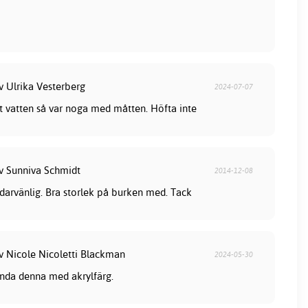
v Ulrika Vesterberg
2024-07-07
et vatten så var noga med måtten. Höfta inte
av Sunniva Schmidt
2014-12-08
darvänlig. Bra storlek på burken med. Tack
av Nicole Nicoletti Blackman
2024-05-30
anda denna med akrylfärg.