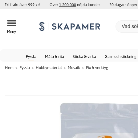
Fri frakt över 999 kr!
Över
1 200 000
nöjda kunder
30 dagars öppet
Meny
Pyssla
Måla & rita
Sticka & virka
Garn och stickning
Hem
>
Pyssla
>
Hobbymaterial
>
Mosaik
>
Fix & verktyg