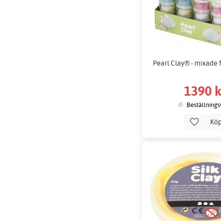
Pearl Clay® - mixade f
1390 k
Beställnings
Kö