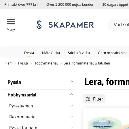
Fri frakt över 999 kr!
Över
1 200 000
nöjda kunder
30 dagars öppet
Meny
Pyssla
Måla & rita
Sticka & virka
Garn och stickning
Hem
>
Pyssla
>
Hobbymaterial
>
Lera, formmaterial & täljsten
Lera, formm
Pyssla
Hobbymaterial
Filter
Pysselteman
Dekormaterial
Pyssel för barn