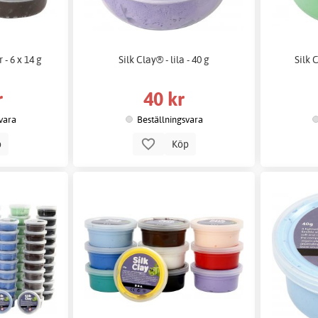
 - 6 x 14 g
Silk Clay® - lila - 40 g
Silk 
r
40 kr
vara
Beställningsvara
p
Köp