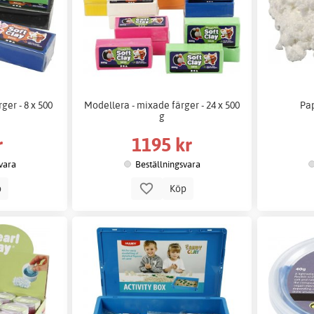
ger - 8 x 500
Modellera - mixade färger - 24 x 500
Pa
g
r
1195 kr
vara
Beställningsvara
p
Köp