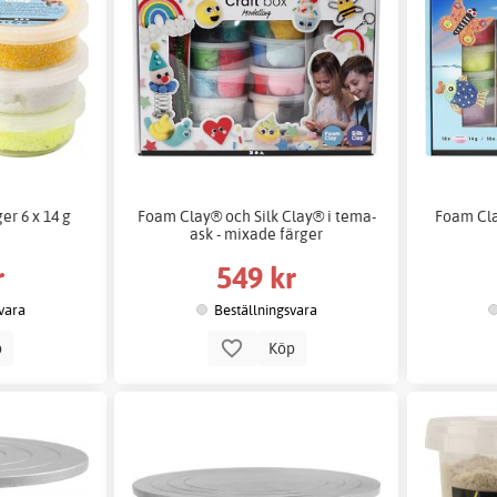
er 6 x 14 g
Foam Clay® och Silk Clay® i tema-
Foam Cla
ask - mixade färger
r
549 kr
vara
Beställningsvara
p
Köp