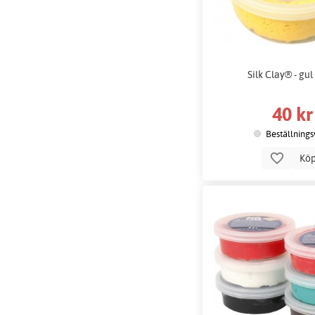
Silk Clay® - gul 
40 kr
Beställnings
Kö