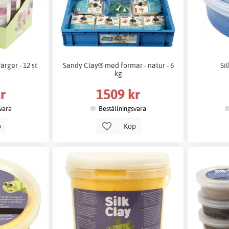
ärger - 12 st
Sandy Clay® med formar - natur - 6
Sil
kg
r
1509 kr
vara
Beställningsvara
p
Köp