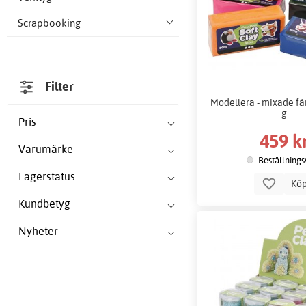
Scrapbooking
Filter
Modellera - mixade fär
g
Pris
459 k
Varumärke
Beställnings
Lagerstatus
Kö
Kundbetyg
Nyheter