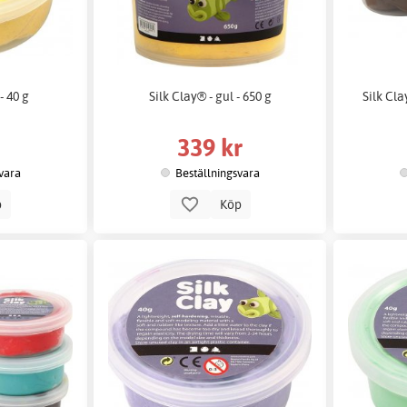
- 40 g
Silk Clay® - gul - 650 g
Silk Cla
339 kr
vara
Beställningsvara
p
Köp