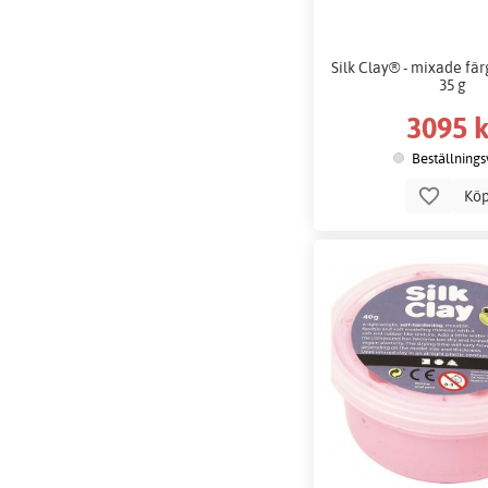
Silk Clay® - mixade färg
35 g
3095 k
Beställnings
Kö