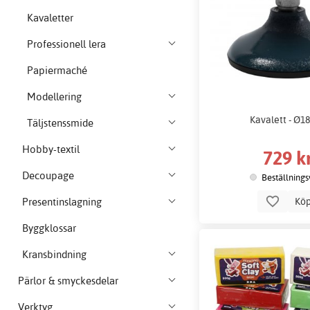
Kavaletter
Professionell lera
Papiermaché
Modellering
Kavalett - Ø1
Täljstenssmide
Hobby-textil
729 k
Decoupage
Beställnings
Kö
Presentinslagning
Byggklossar
Kransbindning
Pärlor & smyckesdelar
Verktyg