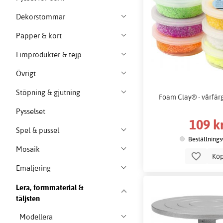
Dekorstommar
Papper & kort
Limprodukter & tejp
Övrigt
Stöpning & gjutning
Foam Clay® - vårfärg
Pysselset
109 k
Spel & pussel
Beställnings
Mosaik
Kö
Emaljering
Lera, formmaterial &
täljsten
Modellera