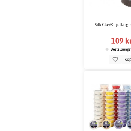
Silk Clay® - julfärger
109 k
Beställnings
Kö