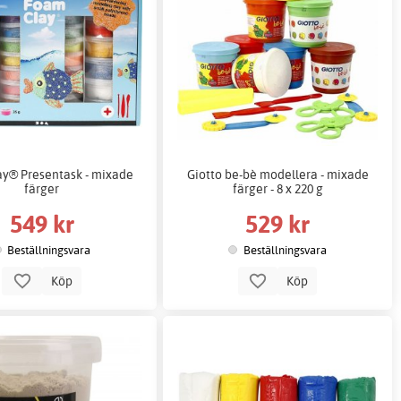
y® Presentask - mixade
Giotto be-bè modellera - mixade
färger
färger - 8 x 220 g
549 kr
529 kr
Beställningsvara
Beställningsvara
Köp
Köp