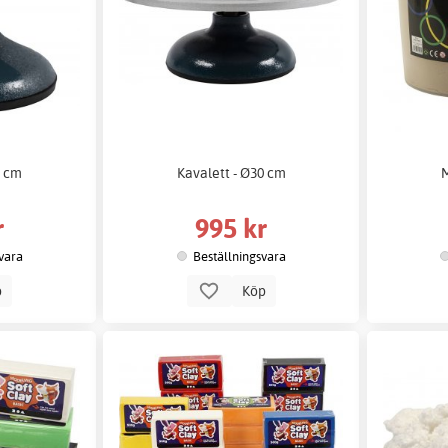
8 cm
Kavalett - Ø30 cm
M
r
995 kr
vara
Beställningsvara
p
Köp