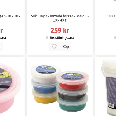
er - 10 x 10 x
Silk Clay® - mixade färger - Basic 1 -
Silk 
10 x 40 g
r
259 kr
vara
Beställningsvara
p
Köp