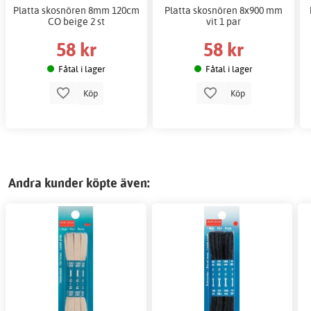
Platta skosnören 8mm 120cm
Platta skosnören 8x900 mm
CO beige 2 st
vit 1 par
58 kr
58 kr
Fåtal i lager
Fåtal i lager
Köp
Köp
Andra kunder köpte även: