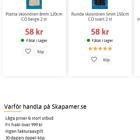
Platta skosnören 8mm 120cm
Runda skosnören 5mm 150cm
CO beige 2 st
CO svart 2 st
s
58 kr
58 kr
Fåtal i lager
Fåtal i lager
Köp
Köp
Varför handla på Skapamer.se
Låga priser & stort utbud
Fri frakt över 999 kr
Ingen fakturaavgift
30 dagars öppet köp