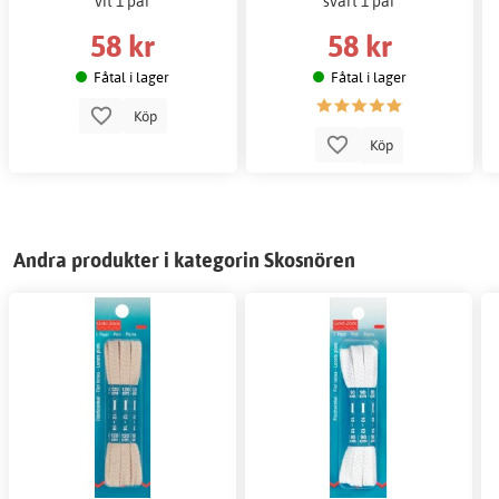
vit 1 par
svart 1 par
58 kr
58 kr
Fåtal i lager
Fåtal i lager
Köp
Köp
Andra produkter i kategorin Skosnören