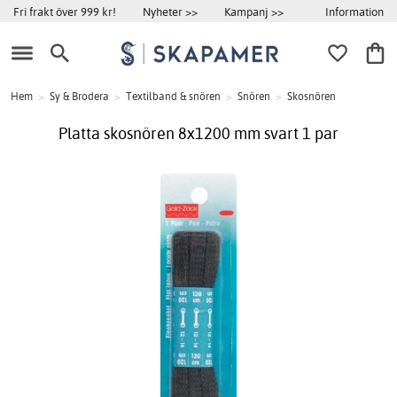
Information
Fri frakt över 999 kr!
Nyheter >>
Kampanj >>
Hem
>
Sy & Brodera
>
Textilband & snören
>
Snören
>
Skosnören
Platta skosnören 8x1200 mm svart 1 par