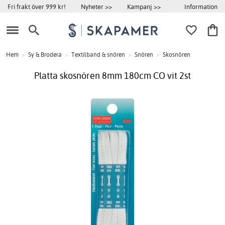
Information
Fri frakt över 999 kr!
Nyheter >>
Kampanj >>
Hem
>
Sy & Brodera
>
Textilband & snören
>
Snören
>
Skosnören
Platta skosnören 8mm 180cm CO vit 2st