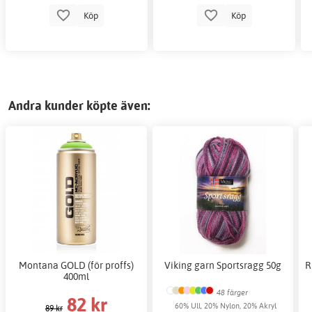
Köp
Köp
Andra kunder köpte även:
Montana GOLD (för proffs)
Viking garn Sportsragg 50g
R
400ml
48 färger
82 kr
60% Ull, 20% Nylon, 20% Akryl
89 kr