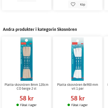
Köp
Andra produkter i kategorin Skosnören
Platta skosnören 8mm 120cm
Platta skosnören 8x900 mm
CO beige 2 st
vit 1 par
58 kr
58 kr
Fåtal i lager
Fåtal i lager