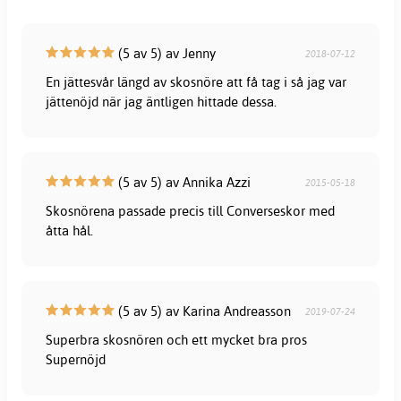
(5 av 5) av Jenny
2018-07-12
En jättesvår längd av skosnöre att få tag i så jag var
jättenöjd när jag äntligen hittade dessa.
(5 av 5) av Annika Azzi
2015-05-18
Skosnörena passade precis till Converseskor med
åtta hål.
(5 av 5) av Karina Andreasson
2019-07-24
Superbra skosnören och ett mycket bra pros
Supernöjd