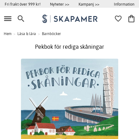
Information
Fri frakt över 999 kr!
Nyheter >>
Kampanj >>
Hem
>
Läsa & lära
>
Barnböcker
Pekbok för rediga skåningar