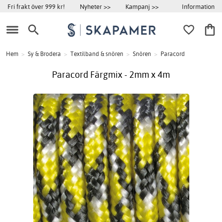
Information
Fri frakt över 999 kr!
Nyheter >>
Kampanj >>
Hem
>
Sy & Brodera
>
Textilband & snören
>
Snören
>
Paracord
Paracord Färgmix - 2mm x 4m