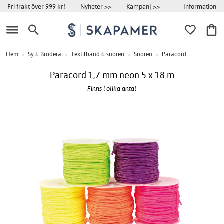
Information
Fri frakt över 999 kr!
Nyheter >>
Kampanj >>
Hem
>
Sy & Brodera
>
Textilband & snören
>
Snören
>
Paracord
Paracord 1,7 mm neon 5 x 18 m
Finns i olika antal