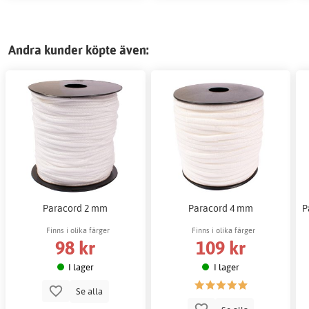
Andra kunder köpte även:
Paracord 2 mm
Paracord 4 mm
P
Finns i olika färger
Finns i olika färger
98 kr
109 kr
I lager
I lager
Se alla