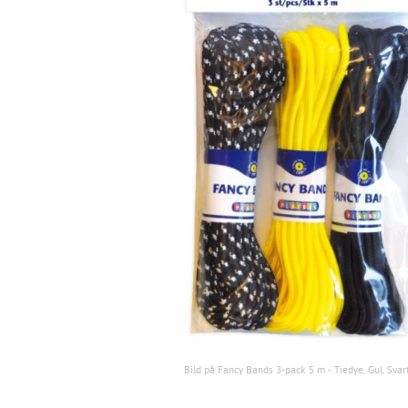
Bild på Fancy Bands 3-pack 5 m - Tiedye, Gul, Svar