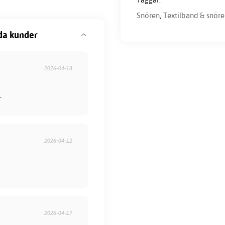
Snören
,
Textilband & snör
da kunder
2026-04-18
.
2026-04-12
2026-04-17