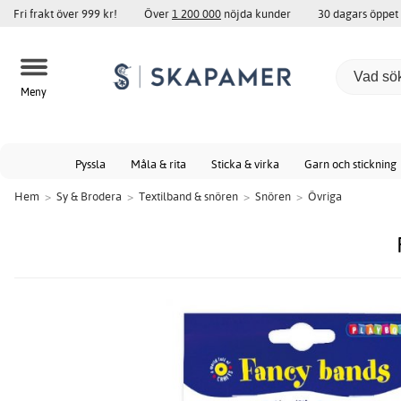
Fri frakt över 999 kr!
Över
1 200 000
nöjda kunder
30 dagars öppet
Meny
Pyssla
Måla & rita
Sticka & virka
Garn och stickning
Hem
>
Sy & Brodera
>
Textilband & snören
>
Snören
>
Övriga