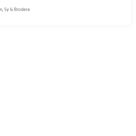
en
,
Sy & Brodera