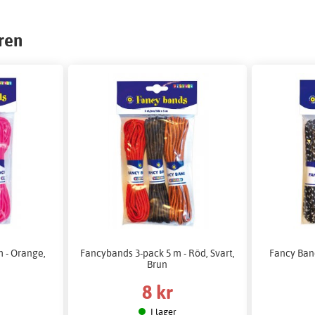
ren
 - Orange,
Fancybands 3-pack 5 m - Röd, Svart,
Fancy Band
Brun
8 kr
I lager