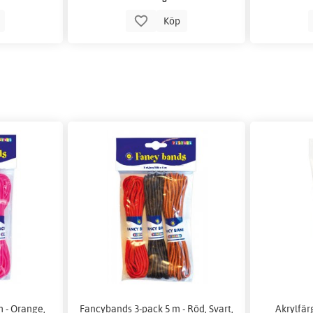
p
Köp
 - Orange,
Fancybands 3-pack 5 m - Röd, Svart,
Akrylfär