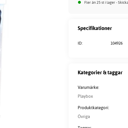
Fler än 25 st i lager - Skic
Specifikationer
ID:
104926
Kategorier & taggar
Varumärke:
Playbox
Produktkategori:
Övriga
t
Taggar: