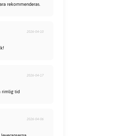
 bara rekommenderas.
2026-04-10
ck!
2026-04-17
rimlig tid
2026-04-06
 leveranserna.