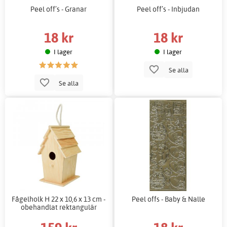
Peel off’s - Granar
Peel off’s - Inbjudan
18 kr
18 kr
I lager
I lager
Se alla
Se alla
Fågelholk H 22 x 10,6 x 13 cm -
Peel offs - Baby & Nalle
obehandlat rektangulär