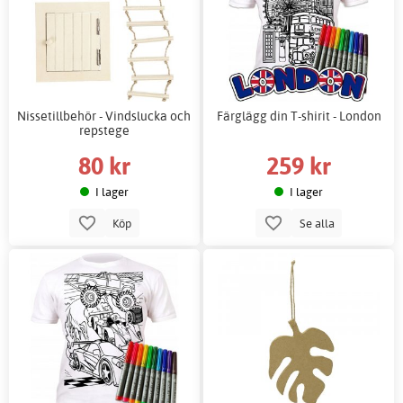
Nissetillbehör - Vindslucka och
Färglägg din T-shirit - London
repstege
80 kr
259 kr
I lager
I lager
Köp
Se alla