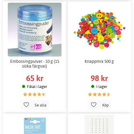
Embossingpulver - 10 g (15
Knappmix 500 g
olika färgval)
65 kr
98 kr
Fåtal i lager
I lager
Se alla
Köp