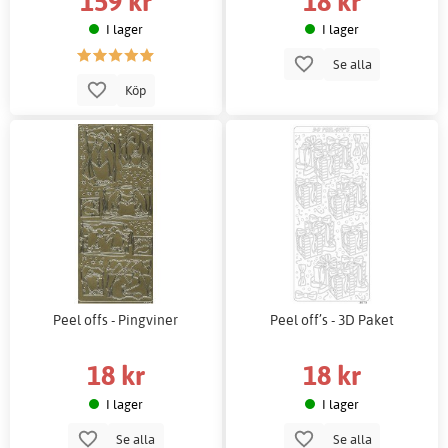
159 kr
18 kr
I lager
I lager
Se alla
Köp
Peel offs - Pingviner
Peel off’s - 3D Paket
18 kr
18 kr
I lager
I lager
Se alla
Se alla