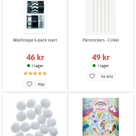
Washitape 6-pack svart
Pärlstickers - Cirkel
46 kr
49 kr
I lager
I lager
Se alla
Köp