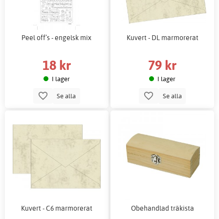
Peel off’s - engelsk mix
Kuvert - DL marmorerat
18 kr
79 kr
I lager
I lager
Se alla
Se alla
Kuvert - C6 marmorerat
Obehandlad träkista