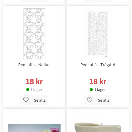
Peel off’s - Nallar
Peel off’s - Trägård
18 kr
18 kr
I lager
I lager
Se alla
Se alla