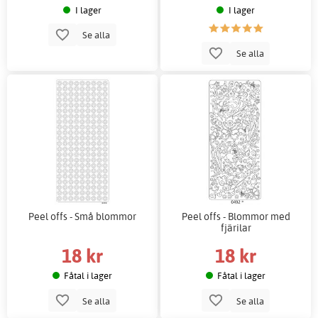
I lager
I lager
Se alla
Se alla
Peel offs - Små blommor
Peel offs - Blommor med
fjärilar
18 kr
18 kr
Fåtal i lager
Fåtal i lager
Se alla
Se alla