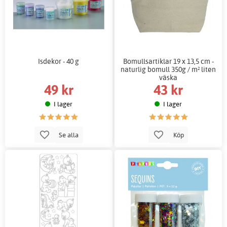
Isdekor - 40 g
Bomullsartiklar 19 x 13,5 cm -
naturlig bomull 350g / m² liten
väska
49 kr
43 kr
I lager
I lager
Se alla
Köp