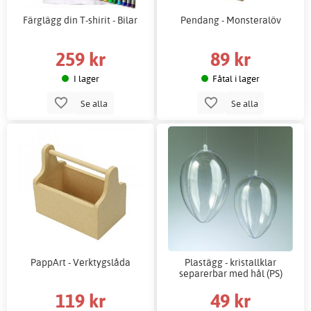
Färglägg din T-shirit - Bilar
Pendang - Monsteralöv
259 kr
89 kr
I lager
Fåtal i lager
Se alla
Se alla
PappArt - Verktygslåda
Plastägg - kristallklar
separerbar med hål (PS)
119 kr
49 kr