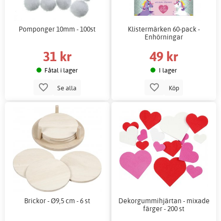
Pomponger 10mm - 100st
Klistermärken 60-pack -
Enhörningar
31 kr
49 kr
Fåtal i lager
I lager
Se alla
Köp
Brickor - Ø9,5 cm - 6 st
Dekorgummihjärtan - mixade
färger - 200 st