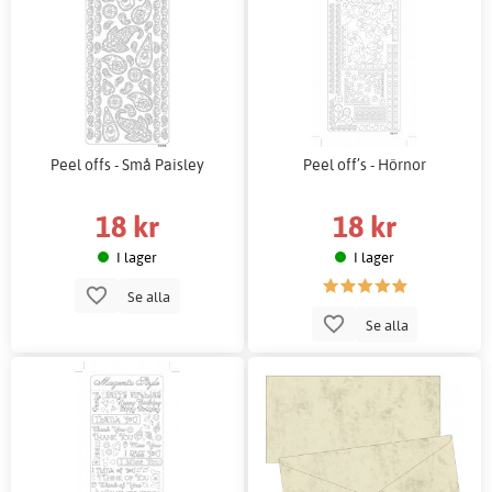
Peel offs - Små Paisley
Peel off’s - Hörnor
18 kr
18 kr
I lager
I lager
Se alla
Se alla