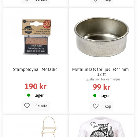
Stämpeldyna - Metallic
Metallinsats för ljus - Ø44 mm -
12 st
Ljushylsor för värmeljus
190 kr
99 kr
I lager
I lager
Se alla
Köp