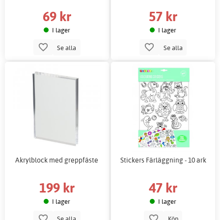
69 kr
57 kr
I lager
I lager
Se alla
Se alla
Akrylblock med greppfäste
Stickers Färläggning - 10 ark
199 kr
47 kr
I lager
I lager
Se alla
Köp