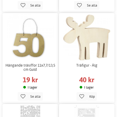
Se alla
Se alla
Hängande träsiffor 11x7,7/13,5
Träfigur - Älg
cm Guld
19 kr
40 kr
I lager
I lager
Se alla
Köp