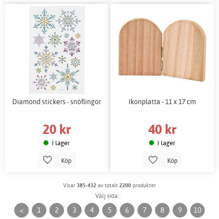
Diamond stickers - snöflingor
Ikonplatta - 11 x 17 cm
20 kr
40 kr
I lager
I lager
Köp
Köp
Visar
385-432
av totalt
2200
produkter
Välj sida:
<
1
2
3
4
5
6
7
8
9
10