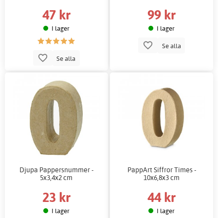
47 kr
99 kr
I lager
I lager
Se alla
Se alla
Djupa Pappersnummer -
PappArt Siffror Times -
5x3,4x2 cm
10x6,8x3 cm
23 kr
44 kr
I lager
I lager