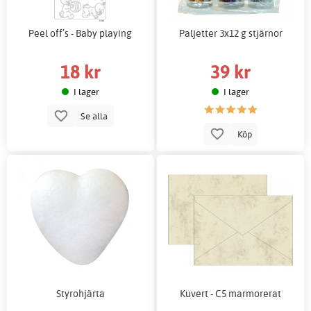
Peel off’s - Baby playing
Paljetter 3x12 g stjärnor
18 kr
39 kr
I lager
I lager
Se alla
Köp
Styrohjärta
Kuvert - C5 marmorerat