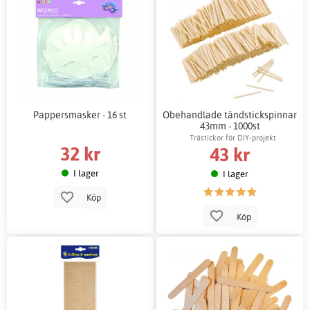
Pappersmasker - 16 st
Obehandlade tändstickspinnar
43mm - 1000st
Trästickor för DIY-projekt
32 kr
43 kr
I lager
I lager
Köp
Köp