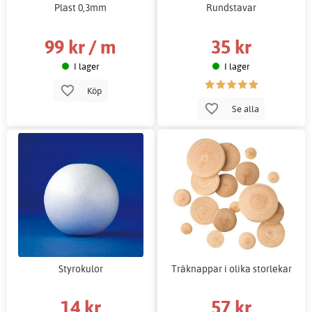
Plast 0,3mm
Rundstavar
99 kr / m
35 kr
I lager
I lager
Köp
Se alla
Styrokulor
Träknappar i olika storlekar
14 kr
57 kr