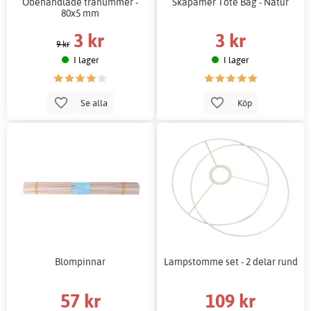
Obehandlade tränummer -
Skapamer Tote Bag - Natur
80x5 mm
3 kr
3 kr
9 kr
I lager
I lager
Se alla
Köp
Blompinnar
Lampstomme set - 2 delar rund
57 kr
109 kr