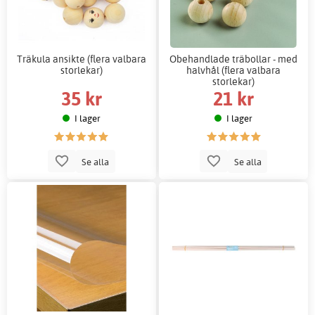
Träkula ansikte (flera valbara
Obehandlade träbollar - med
storlekar)
halvhål (flera valbara
storlekar)
35 kr
21 kr
I lager
I lager
Se alla
Se alla