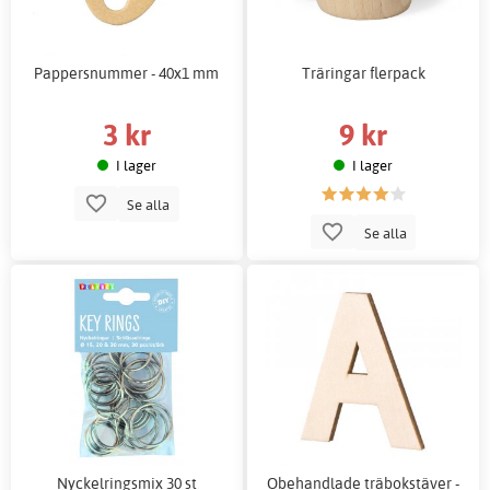
Pappersnummer - 40x1 mm
Träringar flerpack
3 kr
9 kr
I lager
I lager
Se alla
Se alla
Nyckelringsmix 30 st
Obehandlade träbokstäver -