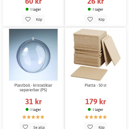
60 kr
26 kr
I lager
I lager
Köp
Köp
Plastboll - kristallklar
Platta - 50 st
separerbar (PS)
31 kr
179 kr
I lager
I lager
Se alla
Köp