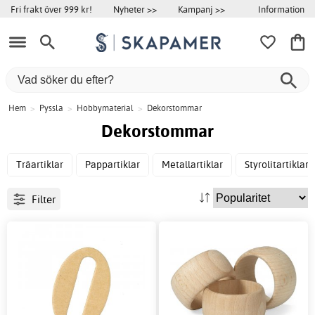
Information
Fri frakt över 999 kr!
Nyheter >>
Kampanj >>
Hem
>
Pyssla
>
Hobbymaterial
>
Dekorstommar
Dekorstommar
Träartiklar
Pappartiklar
Metallartiklar
Styrolitartiklar
Filter