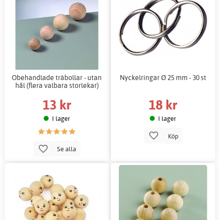
Obehandlade träbollar - utan
Nyckelringar Ø 25 mm - 30 st
hål (flera valbara storlekar)
13 kr
18 kr
I lager
I lager
Köp
Se alla