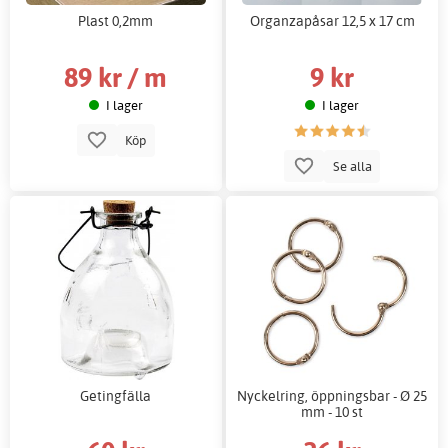
Plast 0,2mm
Organzapåsar 12,5 x 17 cm
89 kr / m
9 kr
I lager
I lager
Köp
Se alla
Getingfälla
Nyckelring, öppningsbar - Ø 25
mm - 10 st