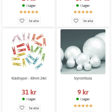
I lager
I lager
Se alla
Se alla
Klädnypor - 30mm 24st
Styrolitkula
31 kr
9 kr
I lager
I lager
Se alla