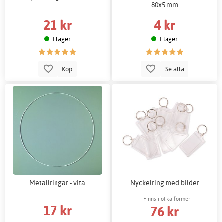
80x5 mm
21 kr
4 kr
I lager
I lager
Köp
Se alla
Metallringar - vita
Nyckelring med bilder
Finns i olika former
17 kr
76 kr