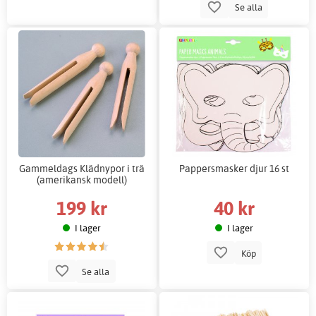
Se alla
Gammeldags Klädnypor i trä
Pappersmasker djur 16 st
(amerikansk modell)
199 kr
40 kr
I lager
I lager
Köp
Se alla