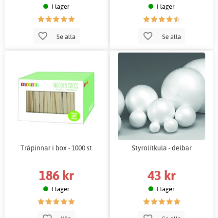
I lager
I lager
Se alla
Se alla
Träpinnar i box - 1000 st
Styrolitkula - delbar
186 kr
43 kr
I lager
I lager