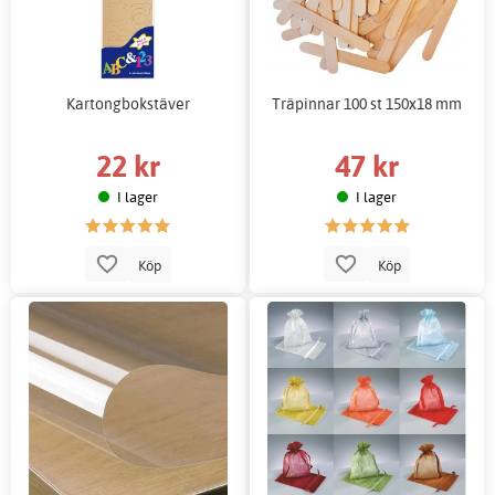
Kartongbokstäver
Träpinnar 100 st 150x18 mm
22 kr
47 kr
I lager
I lager
Köp
Köp