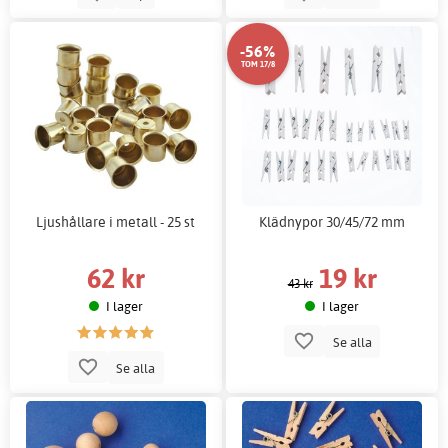
-56%
TOM 17/8
Ljushållare i metall - 25 st
Klädnypor 30/45/72 mm
62 kr
19 kr
43 kr
I lager
I lager
Se alla
Se alla