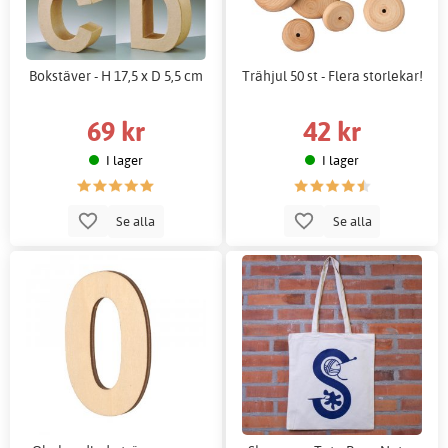
Bokstäver - H 17,5 x D 5,5 cm
Trähjul 50 st - Flera storlekar!
69 kr
42 kr
I lager
I lager
Se alla
Se alla