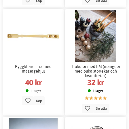
Köp
Se alla
Ryggkliare i trä med
Träkulor med hål (mängder
massagehjul
med olika storlekar och
kvantiteter)
40 kr
32 kr
I lager
I lager
Köp
Se alla