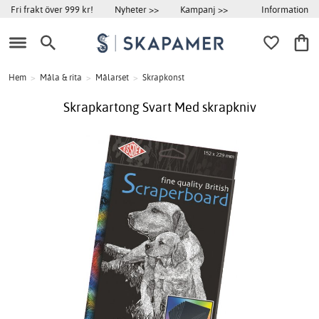
Information
Fri frakt över 999 kr!
Nyheter >>
Kampanj >>
Hem
>
Måla & rita
>
Målarset
>
Skrapkonst
Skrapkartong Svart Med skrapkniv